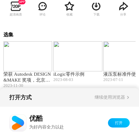
超清画质
评论
收藏
下载
分享
选集
01:06
01:04
荣获 Autodesk DESIGN
iLogic零件示例
液压泵标准件使
2023-08-03
2023-07-11
&MAKE 奖项，北京艺
2023-11-30
术中心树立中国智能建
造新标杆
打开方式
继续使用浏览器
Copyright©
2026
优酷 youku.com
版权所有
京ICP备06050721号-1
优酷
打开
为好内容全力以赴