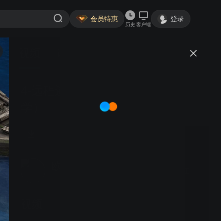
会员特惠
登录
历史
客户端
视频
讨论
4-远程遥控巡井机器狗（长江大
学）
欧特克Autodesk
关注
8755粉丝
视频