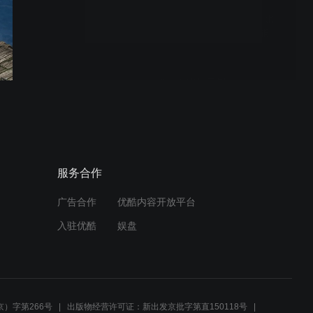
荣获 Autodesk
DESIGN&MAKE 奖项，北
京艺术中心树立中国智能建
造新标杆
iLogic零件示例
液压泵标准件使用设计
服务合作
广告合作
优酷内容开放平台
入驻优酷
娱盘
液压泵缸体各零件分型设计
）字第266号
出版物经营许可证：新出发京批字第直150118号