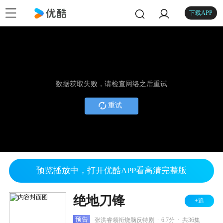
下载APP
数据获取失败，请检查网络之后重试
重试
预览播放中，打开优酷APP看高清完整版
绝地刀锋
+追
.
.
预告
张洪睿领衔烧脑反特剧
6.7分
共36集