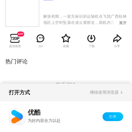
解放初期，一架无标识的运输机在飞抵广西桂林
地区上空时坠落在凌云寨附近，因机内含有国民
展开
党意图破坏新中国政权的绝密文件。我军驻广西
师副团长廖志刚与政委项少军负责调查该事件。
凌云寨处偏远山区、地势险峻、人员混杂。调查
超清画质
收藏
下载
分享
263
中的廖志刚与土匪帮派及国民党残余势力在凌云
寨进行了艰苦卓绝的战斗。而身为共产党的人的
廖志刚得到了当地百姓的大力协助，最终找到并
热门评论
破译了绝密文件，遏制了国民党残余势力的阴
谋，铲除了土匪帮派的势力，赢得了苗疆圣女杨
阿英的敬佩和爱慕。
暂无评论
打开方式
继续使用浏览器
Copyright©
2026
优酷 youku.com
版权所有
优酷
京ICP备06050721号-1
打开
为好内容全力以赴