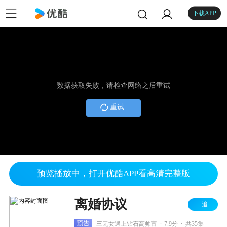
下载APP
数据获取失败，请检查网络之后重试
重试
预览播放中，打开优酷APP看高清完整版
离婚协议
+追
.
.
预告
三无女遇上钻石高帅富
7.9分
共35集