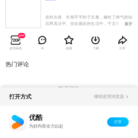
农村出身、长相平平的于文雅，嫁给了帅气的钻
石男高冶平。但在婚后的生活中，于文雅始终没
展开
有获得高家人的认同，公公婆婆百般刁难，甚至
极力想致使两人离婚。小姑子高文平在经历感情
挫折后，爱上了于文雅的哥哥于志忠。两家人极
超清画质
收藏
下载
分享
36
力反对这桩婚事，于文雅的妈妈为女儿出气处处
刁难高文平。高冶平和于文雅不但没有离婚，反
而搬出高家。于文雅在失业后有了新的工作变成
热门评论
职业女性。高恒源病危，高冶平和于文雅无奈离
婚。高恒源康复后，终于想通了，两家人愉快和
睦的围坐在一起，过上了幸福的生活。
暂无评论
打开方式
继续使用浏览器
Copyright©
2026
优酷 youku.com
版权所有
优酷
京ICP备06050721号-1
打开
为好内容全力以赴