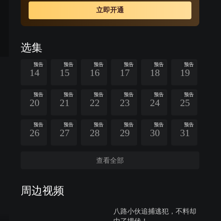
的阴谋，铲除了土匪帮派的势力，赢得了苗疆圣女杨阿英
立即开通
的敬佩和爱慕。
选集
预告
预告
预告
预告
预告
预告
14
15
16
17
18
19
预告
预告
预告
预告
预告
预告
20
21
22
23
24
25
预告
预告
预告
预告
预告
预告
26
27
28
29
30
31
查看全部
周边视频
八路小伙追捕逃犯，不料却