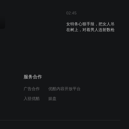
02:45
女特务心狠手辣，把女人吊
在树上，对着男人连射数枪
01:41
绝地刀锋：廖团长为了让阿
英把自己放了，可真是什么
都敢答应啊
服务合作
00:40
蒙面女特务秘密潜入，发射
广告合作
优酷内容开放平台
毒针伤人，抢了机密文件就
入驻优酷
娱盘
逃
03:51
绝地刀锋：解放军上山找土
匪谈判，军统曾在山里藏了