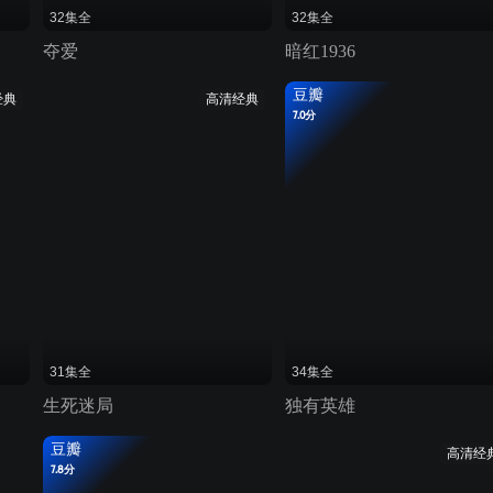
32集全
32集全
夺爱
暗红1936
豆瓣
经典
高清经典
7.0分
31集全
34集全
生死迷局
独有英雄
豆瓣
高清经
7.8分