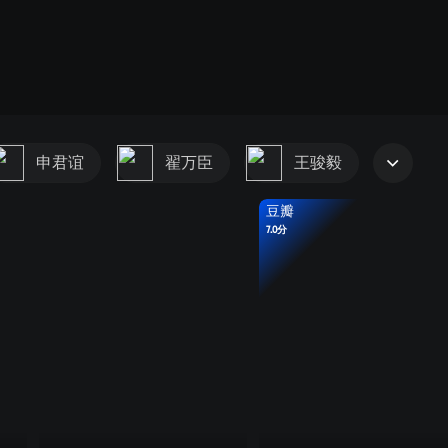
申君谊
翟万臣
王骏毅
豆瓣
7.0分