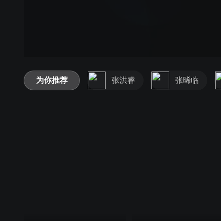
为你推荐
张洪睿
张晞临