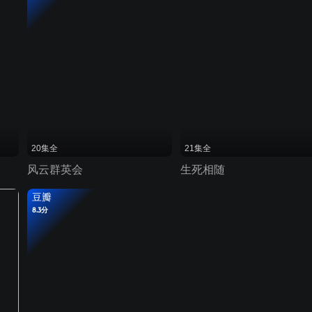
20集全
21集全
风云群英会
生死相随
豆瓣
8.3分