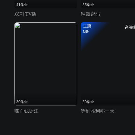
41集全
35集全
双刺 TV版
铜鼓密码
豆瓣
高清
7.1分
30集全
30集全
喋血钱塘江
等到胜利那一天