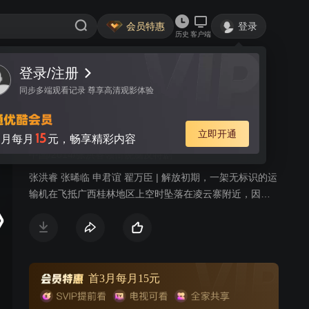
会员特惠
登录
历史
客户端
登录/注册
视频
讨论
74
同步多端观看记录 尊享高清观影体验
绝地刀锋
简介
立即开通
15
月每月
元，畅享精彩内容
中国/2014/张洪睿领衔烧脑反特剧
张洪睿 张晞临 申君谊 翟万臣 | 解放初期，一架无标识的运
输机在飞抵广西桂林地区上空时坠落在凌云寨附近，因机
内含有国民党意图破坏新中国政权的绝密文件。我军驻广
西师副团长廖志刚与政委项少军负责调查该事件。凌云寨
处偏远山区、地势险峻、人员混杂。调查中的廖志刚与土
匪帮派及国民党残余势力在凌云寨进行了艰苦卓绝的战
斗。而身为共产党的人的廖志刚得到了当地百姓的大力协
首3月每月15元
助，最终找到并破译了绝密文件，遏制了国民党残余势力