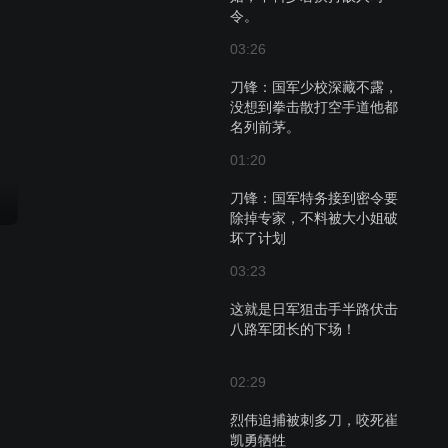
令。
03:26
刀锋：国军少校深藏不露，
没想到拳击散打空手道他都
名列前茅。
01:20
刀锋：国军特务接到密令要
除掉专家，不料被大小姐破
坏了计划
03:23
这就是日军狙击手半路伏击
八路军团长的下场！
02:29
烈伟追捕被刺多刀，咬死崔
凯勇牺牲