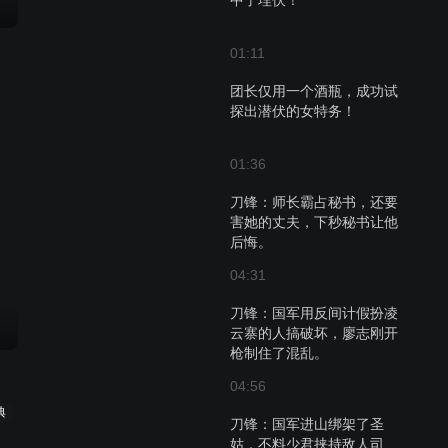
中了埋伏！
01:11
团长仅用一个酒瓶，成功试
探出潜伏的女特务！
01:36
刀锋：师长霸占秘书，还要
害她的丈夫，下秒秘书让他
后悔。
04:31
刀锋：国军用反间计假扮凌
云寨的人搞破坏，廖志刚开
枪制住了混乱。
04:56
典
刀锋：国军进山绑架了圣
姑，不料少君挟持敌人司