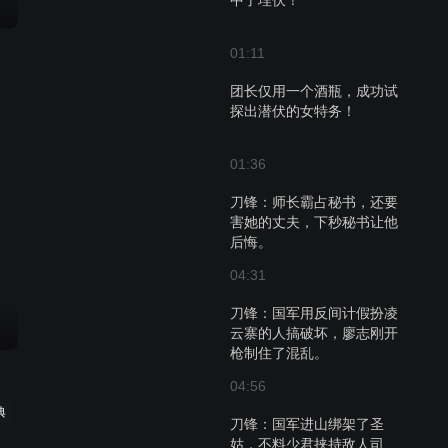
中了埋伏！
01:11
团长仅用一个酒瓶，成功试
探出潜伏的女特务！
01:36
刀锋：师长霸占秘书，还要
害她的丈夫，下秒秘书让他
后悔。
04:31
刀锋：国军用反间计假扮凌
云寨的人搞破坏，廖志刚开
枪制住了混乱。
04:56
典
刀锋：国军进山绑架了圣
姑，不料少君挟持敌人司