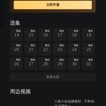
的阴谋，铲除了土匪帮派的势力，赢得了苗疆圣女杨阿英
立即开通
的敬佩和爱慕。
选集
预告
预告
预告
预告
预告
预告
14
15
16
17
18
19
预告
预告
预告
预告
预告
预告
20
21
22
23
24
25
预告
预告
预告
预告
预告
预告
26
27
28
29
30
31
查看全部
周边视频
八路小伙追捕逃犯，不料却