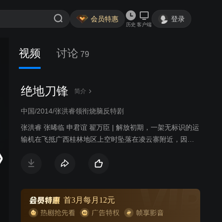
会员特惠
登录
历史
客户端
视频
讨论
79
绝地刀锋
简介
中国/2014/张洪睿领衔烧脑反特剧
张洪睿 张晞临 申君谊 翟万臣 | 解放初期，一架无标识的运
输机在飞抵广西桂林地区上空时坠落在凌云寨附近，因机
内含有国民党意图破坏新中国政权的绝密文件。我军驻广
西师副团长廖志刚与政委项少军负责调查该事件。凌云寨
处偏远山区、地势险峻、人员混杂。调查中的廖志刚与土
匪帮派及国民党残余势力在凌云寨进行了艰苦卓绝的战
斗。而身为共产党的人的廖志刚得到了当地百姓的大力协
首3月每月12元
助，最终找到并破译了绝密文件，遏制了国民党残余势力