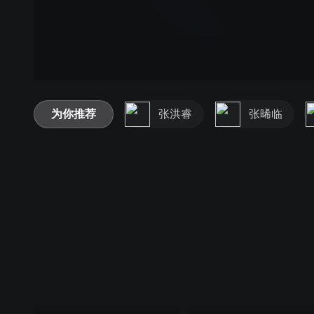
为你推荐
张洪睿
张晞临