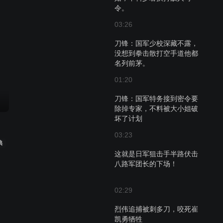
令。
03:26
刀锋：国军少校深藏不露，
没想到拳击散打空手道他都
名列前茅。
01:20
刀锋：国军特务接到密令要
除掉专家，不料被大小姐破
坏了计划
03:23
典
这就是日军狙击手半路伏击
八路军团长的下场！
02:29
烈伟追捕被刺多刀，咬死崔
凯勇牺牲