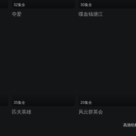
32集全
30集全
夺爱
喋血钱塘江
35集全
20集全
匹夫英雄
风云群英会
高清经