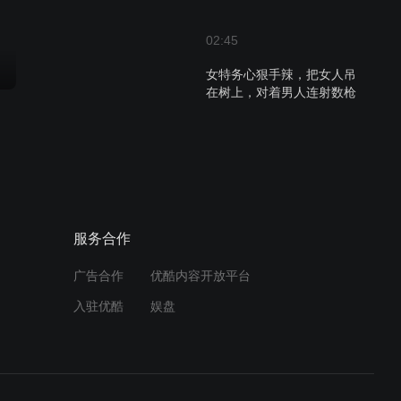
02:45
女特务心狠手辣，把女人吊
在树上，对着男人连射数枪
01:41
绝地刀锋：廖团长为了让阿
英把自己放了，可真是什么
都敢答应啊
服务合作
00:40
蒙面女特务秘密潜入，发射
广告合作
优酷内容开放平台
毒针伤人，抢了机密文件就
入驻优酷
娱盘
逃
03:51
绝地刀锋：解放军上山找土
匪谈判，军统曾在山里藏了