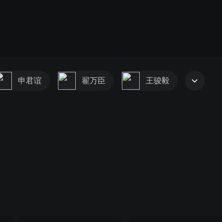
申君谊
翟万臣
王骏毅