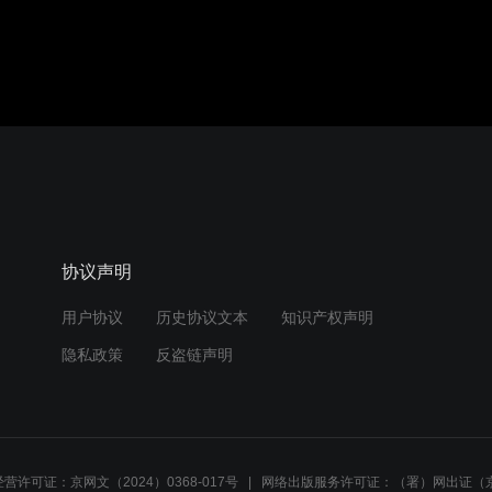
协议声明
用户协议
历史协议文本
知识产权声明
隐私政策
反盗链声明
营许可证：京网文（2024）0368-017号
网络出版服务许可证：（署）网出证（京