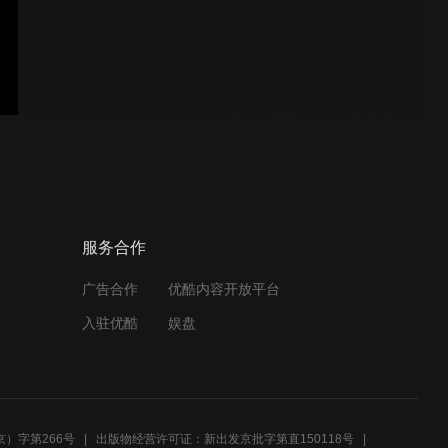
瑞诗朗视光丨cctv广告价格
丨舞彩国际传媒
澜蒂儿护肤丨cctv广告价格
丨舞彩国际传媒
蜜乐儿面膜丨cctv广告价格
服务合作
丨舞彩国际传媒
广告合作
优酷内容开放平台
入驻优酷
娱盘
朗皙温和洁面泡沫丨cctv广
告价格丨舞彩国际传媒
）字第266号
出版物经营许可证：新出发京批字第直150118号