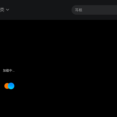
类
加载中...