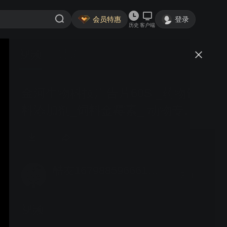
会员特惠
登录
历史
客户端
视频
讨论
金河生物科技广告片60S _药物饲
料添加剂_饲料金霉素_ 动物专用
抗生素
酷友1679885966611250
关注
800粉丝
视频