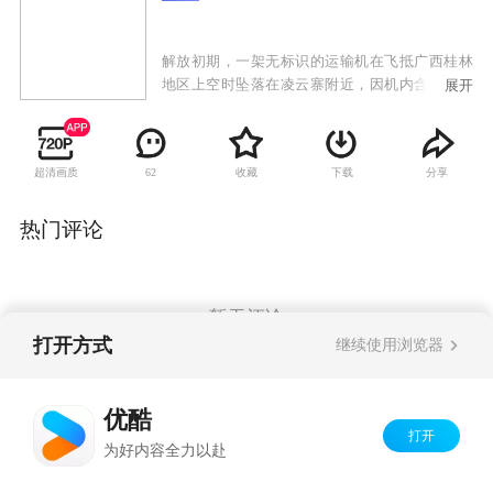
解放初期，一架无标识的运输机在飞抵广西桂林
地区上空时坠落在凌云寨附近，因机内含有国民
展开
党意图破坏新中国政权的绝密文件。我军驻广西
师副团长廖志刚与政委项少军负责调查该事件。
凌云寨处偏远山区、地势险峻、人员混杂。调查
超清画质
收藏
下载
分享
62
中的廖志刚与土匪帮派及国民党残余势力在凌云
寨进行了艰苦卓绝的战斗。而身为共产党的人的
廖志刚得到了当地百姓的大力协助，最终找到并
热门评论
破译了绝密文件，遏制了国民党残余势力的阴
谋，铲除了土匪帮派的势力，赢得了苗疆圣女杨
阿英的敬佩和爱慕。
暂无评论
打开方式
继续使用浏览器
Copyright©
2026
优酷 youku.com
版权所有
优酷
京ICP备06050721号-1
打开
为好内容全力以赴