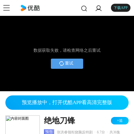
下载APP
数据获取失败，请检查网络之后重试
重试
预览播放中，打开优酷APP看高清完整版
绝地刀锋
+追
.
.
预告
张洪睿领衔烧脑反特剧
6.7分
共36集