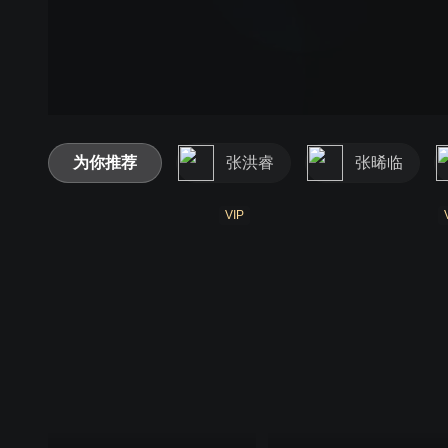
为你推荐
张洪睿
张晞临
VIP