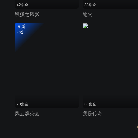
42集全
38集全
黑狐之风影
地火
豆瓣
7.8分
20集全
30集全
风云群英会
我是传奇