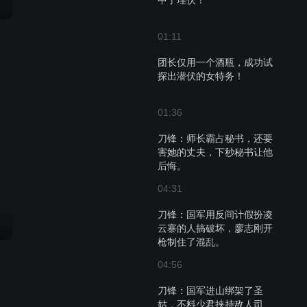
中了埋伏！
01:11
团长仅用一个酒瓶，成功试
探出潜伏的女特务！
01:36
刀锋：师长霸占秘书，还要
害她的丈夫，下秒秘书让他
后悔。
04:31
刀锋：国军用反间计假扮凌
云寨的人搞破坏，廖志刚开
枪制住了混乱。
04:56
刀锋：国军进山绑架了圣
姑，不料少君挟持敌人司