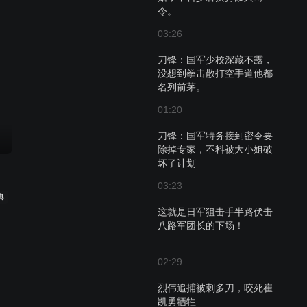
令。
03:26
刀锋：国军少校深藏不露，
没想到拳击散打空手道他都
名列前茅。
01:20
刀锋：国军特务接到密令要
除掉专家，不料被大小姐破
坏了计划
03:23
典
这就是日军狙击手半路伏击
八路军团长的下场！
02:29
烈伟追捕被刺多刀，咬死崔
凯勇牺牲