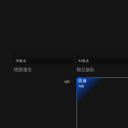
38集全
44集全
绝路逢生
独立纵队
豆瓣
VIP
7.1分