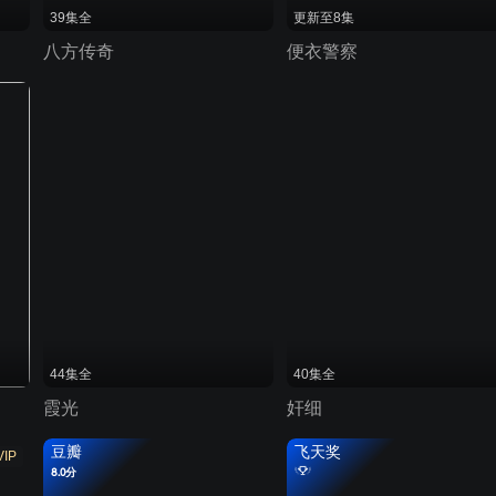
39集全
更新至8集
八方传奇
便衣警察
44集全
40集全
霞光
奸细
豆瓣
飞天奖
VIP
8.0分