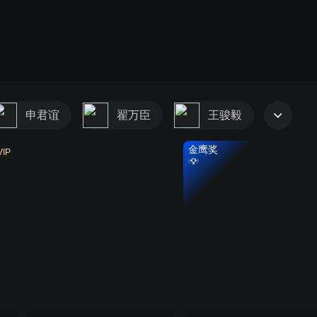
申君谊
翟万臣
王骏毅
金鹰奖
VIP