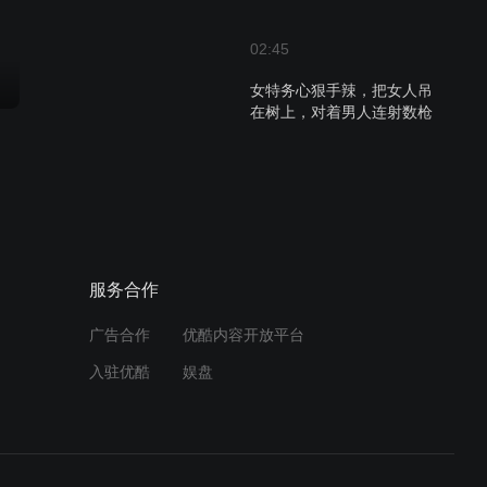
02:45
女特务心狠手辣，把女人吊
在树上，对着男人连射数枪
01:41
绝地刀锋：廖团长为了让阿
英把自己放了，可真是什么
都敢答应啊
服务合作
00:40
蒙面女特务秘密潜入，发射
广告合作
优酷内容开放平台
毒针伤人，抢了机密文件就
入驻优酷
娱盘
逃
03:51
绝地刀锋：解放军上山找土
匪谈判，军统曾在山里藏了