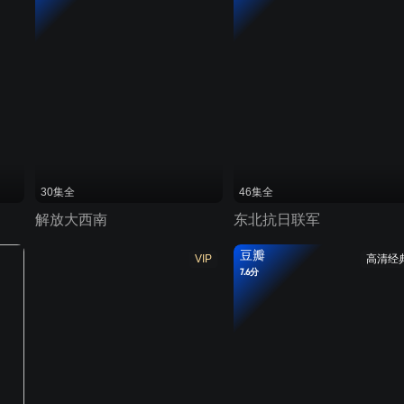
30集全
46集全
解放大西南
东北抗日联军
豆瓣
VIP
高清经
7.6分