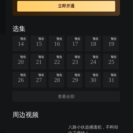
的阴谋，铲除了土匪帮派的势力，赢得了苗疆圣女杨阿英
立即开通
的敬佩和爱慕。
选集
预告
预告
预告
预告
预告
预告
14
15
16
17
18
19
预告
预告
预告
预告
预告
预告
20
21
22
23
24
25
预告
预告
预告
预告
预告
预告
26
27
28
29
30
31
查看全部
周边视频
八路小伙追捕逃犯，不料却