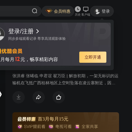
会员特惠
登录
历史
客户端
登录/注册
视频
讨论
87
同步多端观看记录 尊享高清观影体验
绝地刀锋
简介
立即开通
12
月每月
元，畅享精彩内容
中国/2014/张洪睿领衔烧脑反特剧
张洪睿 张晞临 申君谊 翟万臣 | 解放初期，一架无标识的运
输机在飞抵广西桂林地区上空时坠落在凌云寨附近，因机
内含有国民党意图破坏新中国政权的绝密文件。我军驻广
西师副团长廖志刚与政委项少军负责调查该事件。凌云寨
处偏远山区、地势险峻、人员混杂。调查中的廖志刚与土
匪帮派及国民党残余势力在凌云寨进行了艰苦卓绝的战
斗。而身为共产党的人的廖志刚得到了当地百姓的大力协
首3月每月15元
助，最终找到并破译了绝密文件，遏制了国民党残余势力