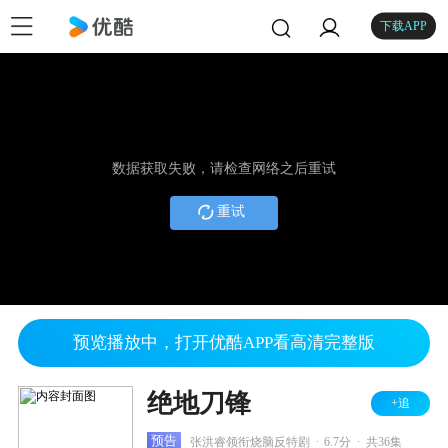
下载APP
数据获取失败，请检查网络之后重试
重试
预览播放中，打开优酷APP看高清完整版
绝地刀锋
+追
.
.
预告
张洪睿领衔烧脑反特剧
6.7分
共36集