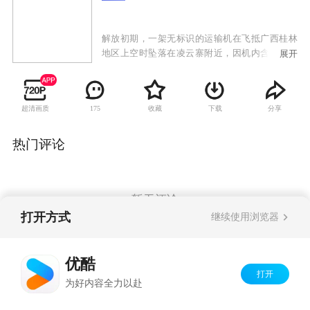
解放初期，一架无标识的运输机在飞抵广西桂林
地区上空时坠落在凌云寨附近，因机内含有国民
展开
党意图破坏新中国政权的绝密文件。我军驻广西
师副团长廖志刚与政委项少军负责调查该事件。
凌云寨处偏远山区、地势险峻、人员混杂。调查
超清画质
收藏
下载
分享
175
中的廖志刚与土匪帮派及国民党残余势力在凌云
寨进行了艰苦卓绝的战斗。而身为共产党的人的
廖志刚得到了当地百姓的大力协助，最终找到并
热门评论
破译了绝密文件，遏制了国民党残余势力的阴
谋，铲除了土匪帮派的势力，赢得了苗疆圣女杨
阿英的敬佩和爱慕。
暂无评论
打开方式
继续使用浏览器
Copyright©
2026
优酷 youku.com
版权所有
优酷
京ICP备06050721号-1
打开
为好内容全力以赴