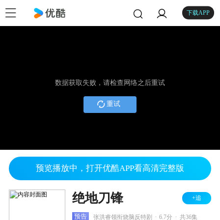
下载APP
数据获取失败，请检查网络之后重试
重试
预览播放中，打开优酷APP看高清完整版
绝地刀锋
+追
.
.
预告
张洪睿领衔烧脑反特剧
6.7分
共36集