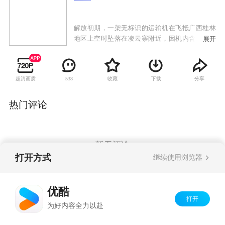
解放初期，一架无标识的运输机在飞抵广西桂林
地区上空时坠落在凌云寨附近，因机内含有国民
展开
党意图破坏新中国政权的绝密文件。我军驻广西
师副团长廖志刚与政委项少军负责调查该事件。
凌云寨处偏远山区、地势险峻、人员混杂。调查
超清画质
收藏
下载
分享
538
中的廖志刚与土匪帮派及国民党残余势力在凌云
寨进行了艰苦卓绝的战斗。而身为共产党的人的
廖志刚得到了当地百姓的大力协助，最终找到并
热门评论
破译了绝密文件，遏制了国民党残余势力的阴
谋，铲除了土匪帮派的势力，赢得了苗疆圣女杨
阿英的敬佩和爱慕。
暂无评论
打开方式
继续使用浏览器
Copyright©
2026
优酷 youku.com
版权所有
优酷
京ICP备06050721号-1
打开
为好内容全力以赴