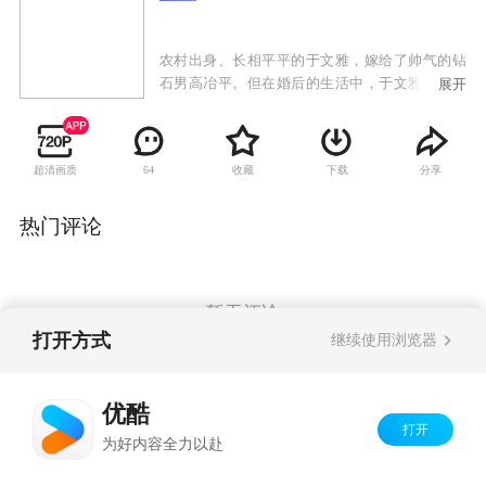
农村出身、长相平平的于文雅，嫁给了帅气的钻
石男高冶平。但在婚后的生活中，于文雅始终没
展开
有获得高家人的认同，公公婆婆百般刁难，甚至
极力想致使两人离婚。小姑子高文平在经历感情
挫折后，爱上了于文雅的哥哥于志忠。两家人极
超清画质
收藏
下载
分享
64
力反对这桩婚事，于文雅的妈妈为女儿出气处处
刁难高文平。高冶平和于文雅不但没有离婚，反
而搬出高家。于文雅在失业后有了新的工作变成
热门评论
职业女性。高恒源病危，高冶平和于文雅无奈离
婚。高恒源康复后，终于想通了，两家人愉快和
睦的围坐在一起，过上了幸福的生活。
暂无评论
打开方式
继续使用浏览器
Copyright©
2026
优酷 youku.com
版权所有
优酷
京ICP备06050721号-1
打开
为好内容全力以赴