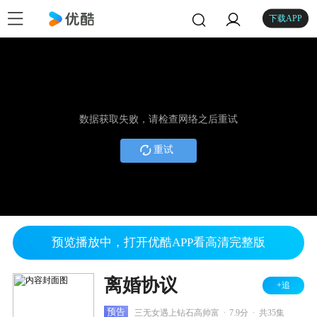
下载APP
数据获取失败，请检查网络之后重试
重试
预览播放中，打开优酷APP看高清完整版
离婚协议
+追
.
.
预告
三无女遇上钻石高帅富
7.9分
共35集