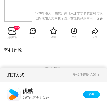
1928年春天，由杭州到北京来求学的樊家树与表
侄陶屹如无意间救了因灭村之仇刺杀军阀刘德柱
展开
的关秀姑及其师兄快刀周。樊家树的见义勇为引
起了秀姑对他的好感，而陶屹如也被秀姑的豪气
所吸引。 因救关秀姑，樊家树被刘大帅手下
超清画质
收藏
下载
分享
26
的旅长沈国英盘查，在樊家树表嫂陶太太的请求
下，盐务署长何廉的女儿何丽娜出面为樊家树解
了围。樊家树因看不惯何丽娜的奢侈与官家小姐
热门评论
的气势，处处躲避何丽娜。而此时年轻英俊的沈
国英已经对何丽娜心生仰慕之意。 随着时间
的流逝，他们之间的爱恨纠葛一切都过去了，只
有英灵化做的清风将永久陪伴历尽磨难的情侣。
暂无评论
打开方式
继续使用浏览器
Copyright©
2026
优酷 youku.com
版权所有
优酷
京ICP备06050721号-1
打开
为好内容全力以赴