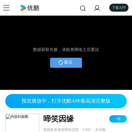
下载APP
数据获取失败，请检查网络之后重试
重试
预览播放中，打开优酷APP看高清完整版
啼笑因缘
+追
.
.
英雄救美竟促啼笑恋情
6.8分
共40集