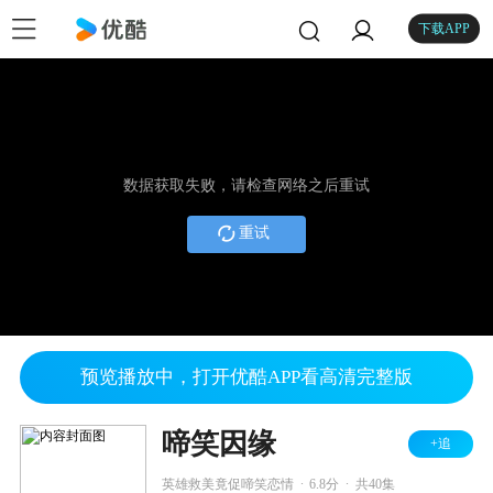
下载APP
数据获取失败，请检查网络之后重试
重试
预览播放中，打开优酷APP看高清完整版
啼笑因缘
+追
.
.
英雄救美竟促啼笑恋情
6.8分
共40集