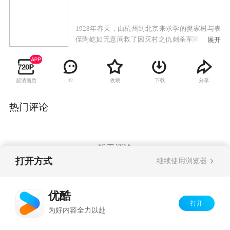
1928年春天，由杭州到北京来求学的樊家树与表
侄陶屹如无意间救了因灭村之仇刺杀军阀刘德柱
展开
的关秀姑及其师兄快刀周。樊家树的见义勇为引
起了秀姑对他的好感，而陶屹如也被秀姑的豪气
所吸引。 因救关秀姑，樊家树被刘大帅手下
超清画质
收藏
下载
分享
32
的旅长沈国英盘查，在樊家树表嫂陶太太的请求
下，盐务署长何廉的女儿何丽娜出面为樊家树解
了围。樊家树因看不惯何丽娜的奢侈与官家小姐
热门评论
的气势，处处躲避何丽娜。而此时年轻英俊的沈
国英已经对何丽娜心生仰慕之意。 随着时间
的流逝，他们之间的爱恨纠葛一切都过去了，只
有英灵化做的清风将永久陪伴历尽磨难的情侣。
暂无评论
打开方式
继续使用浏览器
Copyright©
2026
优酷 youku.com
版权所有
优酷
京ICP备06050721号-1
打开
为好内容全力以赴