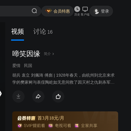
会员特惠
登录
历史
客户端
视频
讨论
16
啼笑因缘
简介
爱情
民国
胡兵 袁立 刘佩琦 傅彪 | 1928年春天，由杭州到北京来求
学的樊家树与表侄陶屹如无意间救了因灭村之仇刺杀军阀
刘德柱的关秀姑及其师兄快刀周。樊家树的见义勇为引起
了秀姑对他的好感，而陶屹如也被秀姑的豪气所吸引。
因救关秀姑，樊家树被刘大帅手下的旅长沈国英盘
查，在樊家树表嫂陶太太的请求下，盐务署长何廉的女儿
何丽娜出面为樊家树解了围。樊家树因看不惯何丽娜的奢
首3月18元/月
侈与官家小姐的气势，处处躲避何丽娜。而此时年轻英俊