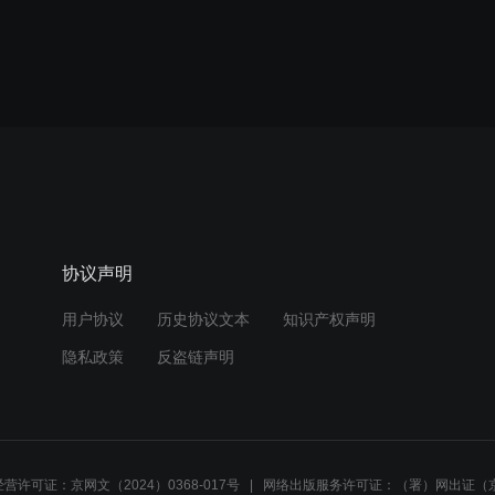
协议声明
用户协议
历史协议文本
知识产权声明
隐私政策
反盗链声明
营许可证：京网文（2024）0368-017号
网络出版服务许可证：（署）网出证（京