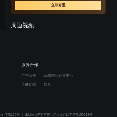
的沈国英已经对何丽娜心生仰慕之意。 随着时间的流
立即开通
逝，他们之间的爱恨纠葛一切都过去了，只有英灵化做的
清风将永久陪伴历尽磨难的情侣。
周边视频
第6集 丈夫不断摧残妻子的
心理防线，女人生不如死
02:10
服务合作
男子即将遭到暗算，心里还
是想得到妻子对他从未有过
的爱
广告合作
优酷内容开放平台
03:30
入驻优酷
娱盘
庄大爷退休心里不是滋味
02:22
）字第266号
出版物经营许可证：新出发京批字第直150118号