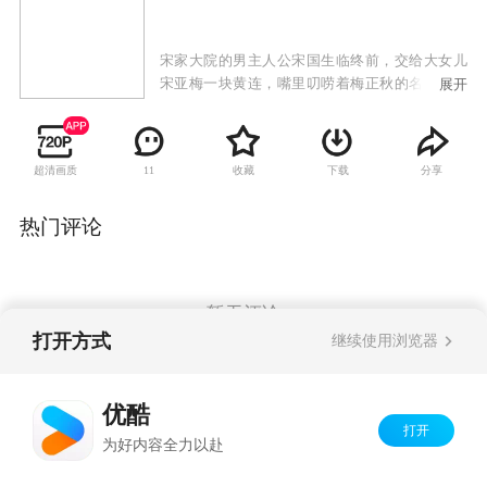
宋家大院的男主人公宋国生临终前，交给大女儿
宋亚梅一块黄连，嘴里叨唠着梅正秋的名字，然
展开
后撒手人寰。宋家大院办丧事，大姑爷周长山坚
持按老爷子生前的即定方针办，给老爷子穿戏服
火化，岳母和小舅子另有主张，双方各不相让，
超清画质
收藏
下载
分享
11
发生激烈冲突。周长山是个三轮车夫，脾气耿
直，点火就着，岳母张爱琴从心眼不待见他。二
姑爷温左强是个书商，文化公司总经理，头脑灵
热门评论
活，做事不择手段。两个姑爷的脾气禀性截然不
同，但因为做了宋家的姑爷，两个自然成了担
挑。表面上，温左强对周长山客客气气，但从骨
子里看不起他。周长山却是实诚人，对温左强这
暂无评论
个有本事的大能人打心眼里。媳妇亚梅说温左强
打开方式
继续使用浏览器
一肚子花花肠子，劝周长山对他敬而远之。偏偏
周长山就沾上了温左强。
Copyright©
2026
优酷 youku.com
版权所有
优酷
京ICP备06050721号-1
打开
为好内容全力以赴