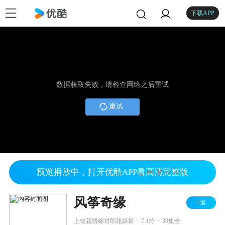
下载APP
数据获取失败，请检查网络之后重试
重试
预览播放中，打开优酷APP看高清完整版
风筝奇缘
+追
.
.
上错花轿嫁对郎姐妹篇
7.1分
30集全