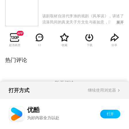
该剧取材自清代李渔的戏剧《风筝误》，讲述了
流落民间的真龙天子方文生与崔如意，因风筝引
展开
起的一段美好的爱情故事。
超清画质
收藏
下载
分享
12
热门评论
暂无评论
打开方式
继续使用浏览器
Copyright©
2026
优酷 youku.com
版权所有
优酷
京ICP备06050721号-1
打开
为好内容全力以赴