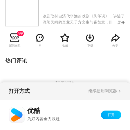
该剧取材自清代李渔的戏剧《风筝误》，讲述了
流落民间的真龙天子方文生与崔如意，因风筝引
展开
起的一段美好的爱情故事。
超清画质
收藏
下载
分享
6
热门评论
暂无评论
打开方式
继续使用浏览器
Copyright©
2026
优酷 youku.com
版权所有
优酷
京ICP备06050721号-1
打开
为好内容全力以赴