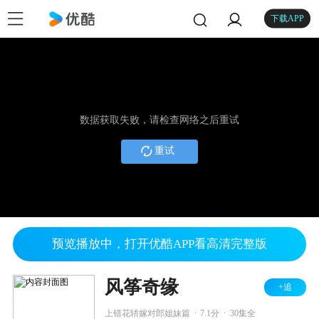
下载APP
数据获取失败，请检查网络之后重试
重试
预览播放中，打开优酷APP看高清完整版
风筝奇缘
+追
.
.
上错花轿嫁对郎姐妹篇
7.1分
30集全