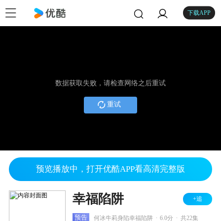
下载APP
数据获取失败，请检查网络之后重试
重试
预览播放中，打开优酷APP看高清完整版
幸福陷阱
+追
.
.
预告
何冰牛莉身陷幸福陷阱
6.0分
共22集