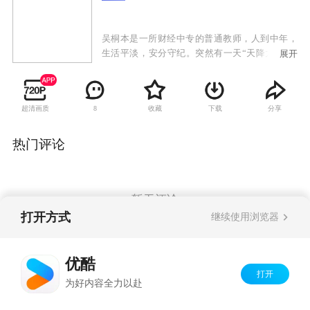
吴桐本是一所财经中专的普通教师，人到中年，
生活平淡，安分守纪。突然有一天“天降大任”，
展开
因为同学王梅的举荐，一举登上了众人羡慕不已
的泰丰集团总会计师的宝座。于是财富和权力接
踵而来，拮据生活从此不再，而且还“命犯桃
超清画质
收藏
下载
分享
8
花”，一种被人精心安排的“幸福生活”一夜之间摆
在他的面前。由清贫到奢华，由平淡到显赫，吴
桐并没有意识到，这种让他从来没有心理准备的
热门评论
变化，竟然是一个陷阱。吴桐满腔热情地投入到
实现自身价值的奋斗中去，投入到实现心中幸福
生活的梦想中去，然而他却处处碰壁，与所面对
的一切是那么的不协调不适应，一步登天的兴奋
暂无评论
渐渐被无所适从的生活所困扰，吴侗开始陷入犹
打开方式
继续使用浏览器
疑、挣扎，家庭生活也是一地鸡毛。当吴侗历尽
艰辛从泥淖中爬出来的时候，他发现，所谓幸
Copyright©
2026
优酷 youku.com
版权所有
福，原来有时也与陷阱为邻。
优酷
京ICP备06050721号-1
打开
为好内容全力以赴