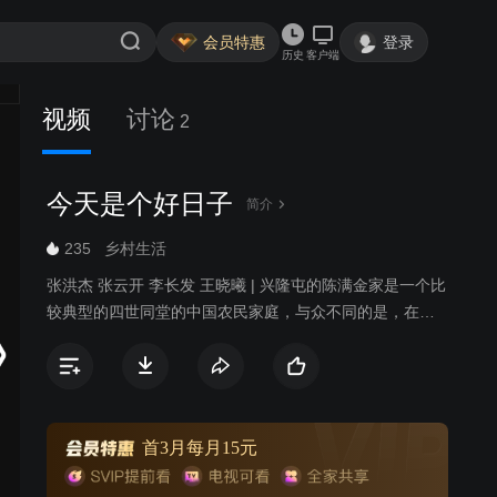
会员特惠
登录
历史
客户端
视频
讨论
2
今天是个好日子
简介
235
乡村生活
张洪杰 张云开 李长发 王晓曦 | 兴隆屯的陈满金家是一个比
较典型的四世同堂的中国农民家庭，与众不同的是，在这
个家里有着陈六爷、陈满金、陈大龙等三代共产党员，通
过他们的所想所思、所作所为，演出了一幕幕感人肺腑、
发人深思的故事。随着农村经济改革的进一步深入，中国
一部分农民逐渐走上了富裕的道路，农民的思想观念也在
悄悄地发生着变化。在兴隆屯村主任的换届选举中，共产
首3月每月15元
党员、老村主任陈满金仅以一票之差落选了。令他不平衡