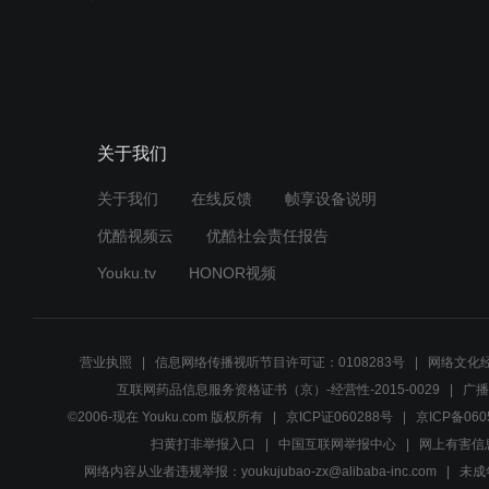
关于我们
关于我们
在线反馈
帧享设备说明
优酷视频云
优酷社会责任报告
Youku.tv
HONOR视频
营业执照
信息网络传播视听节目许可证：0108283号
网络文化经
互联网药品信息服务资格证书（京）-经营性-2015-0029
广播
©2006-现在 Youku.com 版权所有
京ICP证060288号
京ICP备060
扫黄打非举报入口
中国互联网举报中心
网上有害信
网络内容从业者违规举报：youkujubao-zx@alibaba-inc.com
未成年