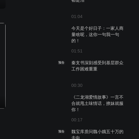
都是泪
01:04
今天是个好日子：一家人商
量啥呢，这你一句我一句
的！
01:51
秦支书深刻感受到基层群众
预告
工作困难重重
00:30
《二龙湖爱情故事》一言不
合就甩土味情话，撩妹就服
你！
00:17
魏宝库质问魏小娥五十万的
预告
去向