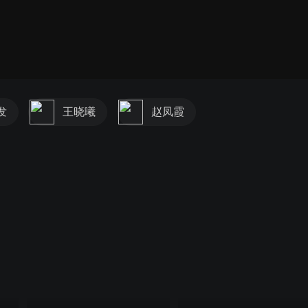
发
王晓曦
赵凤霞