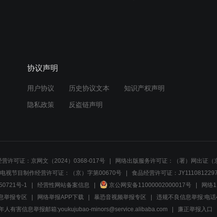
协议声明
用户协议
历史协议文本
知识产权声明
隐私政策
反盗链声明
营许可证：京网文（2024）0368-017号
网络出版服务许可证：（署）网出证（京
电视节目制作经营许可证：（京）字第00670号
食品经营许可证：JY1110812297
50721号-1
经营性网站备案信息
京公网安备11000002000017号
网络1
息举报专区
网络举报APP下载
暴恐音视频举报专区
违规不良信息举报:电话40081
人有害信息举报邮箱:youkujubao-minors@service.alibaba.com
廉正举报入口