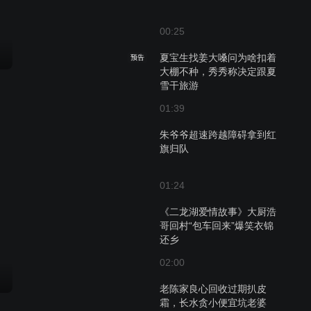
00:25
夏宝生找姜大嗓问为啥扣着
预告
大棚不种，秀秀称决定跟夏
雪干旅游
01:39
朱爷爷超速跨越障碍拿到红
旗归队
01:24
《二龙湖爱情故事》大厨浩
哥回村“包车回来”爆笑衣锦
还乡
02:00
老陈家良心回收过期扒皮
霜，长水贪小便宜坑老婆