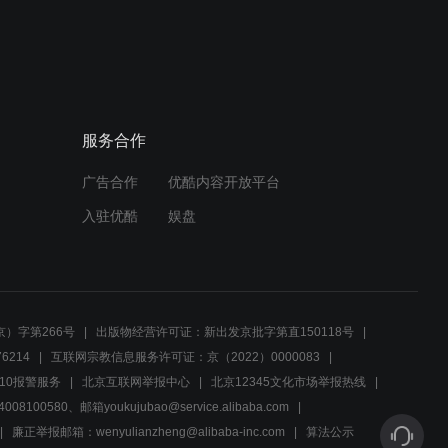
02:47
今天是个好日子：一家人商
量啥呢，这你一句我一句
的！
服务合作
01:51
广告合作
优酷内容开放平台
今天是个好日子：我是批发
部的李姐，最近忙的都忘了
入驻优酷
娱盘
告诉你了！
01:51
今天是个好日子：自己拿酒
瓶子打酒，让别人交钱？
）字第266号
出版物经营许可证：新出发京批字第直150118号
6214
互联网宗教信息服务许可证：京（2022）0000083
01:54
10报警服务
北京互联网举报中心
北京12345文化市场举报热线
00580、邮箱youkujubao@service.alibaba.com
今天是个好日子：自己拿酒
瓶子打酒，让别人交钱？
廉正举报邮箱：wenyulianzheng@alibaba-inc.com
算法公示