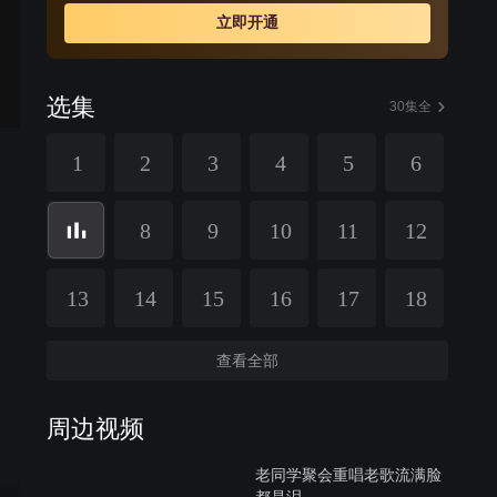
的是被选上的新村主任竟然是他的儿子——年轻的共产党
立即开通
员陈大龙；而更出乎他意料的是，那使他落选的关键一
票，居然是自己的父亲——老党员陈六爷将选票投给了孙
子。于是，在亲情、党性、原则伴随着如何带领村民走共
选集
同富裕道路的矛盾纠葛中拉开了全剧的序幕。陈满金“下
30集全
野”后，仍然想着为村里做点事。“我这个村主任虽然下野
1
2
3
4
5
6
了，可我还是个党员呀，只要对老百姓有利的事儿，我就
做。”陈大龙接任村主任后，带领村民进一步加大改革力
度，大胆地引进新项目，开发新产品。
8
9
10
11
12
13
14
15
16
17
18
查看全部
周边视频
老同学聚会重唱老歌流满脸