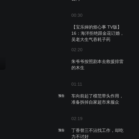
00:30
【宝乐婶的烦心事 TV版】
16：海洋拒绝跟金花订婚，
吴老大生气吞耗子药
02:20
朱爷爷按照剧本去救援排雷
的木生
01:11
车向前起了模范带头作用，
预告
准备拆掉自家超市来服众
02:19
丁香替三不沾找工作，却吃
预告
力不讨好