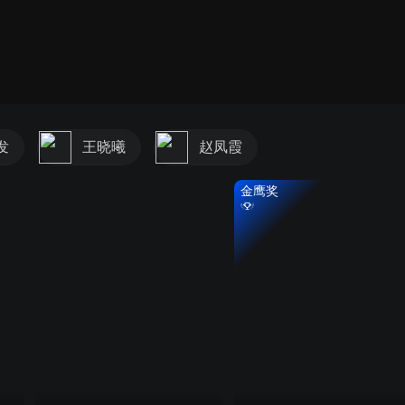
发
王晓曦
赵凤霞
金鹰奖