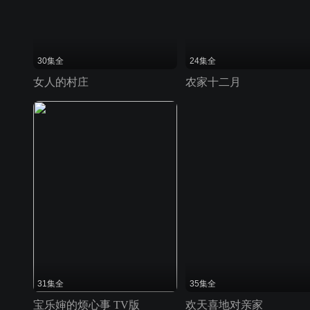
30集全
24集全
女人的村庄
农家十二月
31集全
35集全
宝乐婶的烦心事 TV版
欢天喜地对亲家