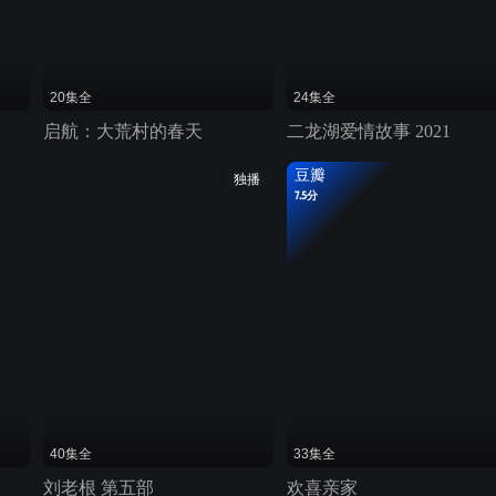
20集全
24集全
启航：大荒村的春天
二龙湖爱情故事 2021
豆瓣
独播
7.5分
40集全
33集全
刘老根 第五部
欢喜亲家