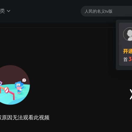
类
3
首
权原因无法观看此视频