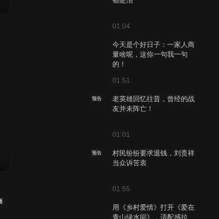
都是泪
01:04
今天是个好日子：一家人商
量啥呢，这你一句我一句
的！
01:51
老英雄回忆往昔，曾经的战
预告
友并未阵亡！
01:01
村民纷纷要求退钱，刘贵祥
预告
当众诉苦衷
01:55
播
用《乡村爱情》打开《爱在
青山绿水间》，适配感拉