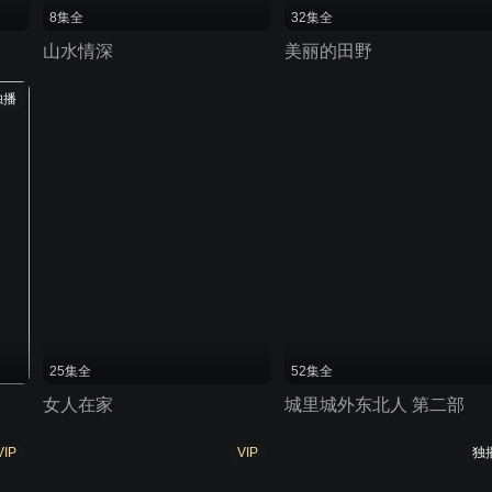
8集全
32集全
山水情深
美丽的田野
独播
25集全
52集全
女人在家
城里城外东北人 第二部
VIP
VIP
独