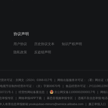
协议声明
用户协议
历史协议文本
知识产权声明
隐私政策
反盗链声明
营许可证：京网文（2024）0368-017号
网络出版服务许可证：（署）网出证（京
电视节目制作经营许可证：（京）字第00670号
食品经营许可证：JY1110812297
50721号-1
经营性网站备案信息
京公网安备11000002000017号
网络1
息举报专区
网络举报APP下载
暴恐音视频举报专区
违规不良信息举报:电话40081
人有害信息举报邮箱:youkujubao-minors@service.alibaba.com
廉正举报入口