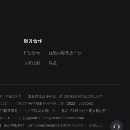
01:54
今天是个好日子：自己拿酒
瓶子打酒，让别人交钱？
服务合作
01:54
广告合作
优酷内容开放平台
今天是个好日子：嫂子，你
帮我去说我先走了!
入驻优酷
娱盘
00:27
今天是个好日子：高中毕业
生，这算啥呀！
）字第266号
出版物经营许可证：新出发京批字第直150118号
6214
互联网宗教信息服务许可证：京（2022）0000083
01:08
10报警服务
北京互联网举报中心
北京12345文化市场举报热线
00580、邮箱youkujubao@service.alibaba.com
今天是个好日子：早上不是
还表扬我呢吗？现在怎么回
廉正举报邮箱：wenyulianzheng@alibaba-inc.com
算法公示