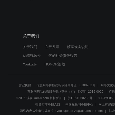
关于我们
关于我们
在线反馈
帧享设备说明
优酷视频云
优酷社会责任报告
Youku.tv
HONOR视频
营业执照
信息网络传播视听节目许可证：0108283号
网络文化经
互联网药品信息服务资格证书（京）-经营性-2015-0029
广播
©2006-现在 Youku.com 版权所有
京ICP证060288号
京ICP备060
扫黄打非举报入口
中国互联网举报中心
网上有害信
网络内容从业者违规举报：youkujubao-zx@alibaba-inc.com
未成年