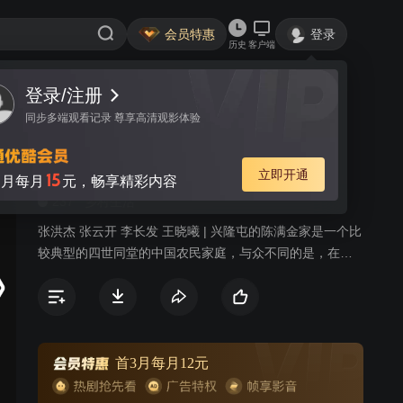
会员特惠
登录
历史
客户端
登录/注册
视频
讨论
11
同步多端观看记录 尊享高清观影体验
今天是个好日子
简介
立即开通
15
月每月
元，畅享精彩内容
237
乡村生活
张洪杰 张云开 李长发 王晓曦 | 兴隆屯的陈满金家是一个比
较典型的四世同堂的中国农民家庭，与众不同的是，在这
个家里有着陈六爷、陈满金、陈大龙等三代共产党员，通
过他们的所想所思、所作所为，演出了一幕幕感人肺腑、
发人深思的故事。随着农村经济改革的进一步深入，中国
一部分农民逐渐走上了富裕的道路，农民的思想观念也在
悄悄地发生着变化。在兴隆屯村主任的换届选举中，共产
首3月每月12元
党员、老村主任陈满金仅以一票之差落选了。令他不平衡