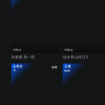
18集全
48集全
刘老根 第一部
绿水青山好日子
金鹰奖
豆瓣
独播
8.4分