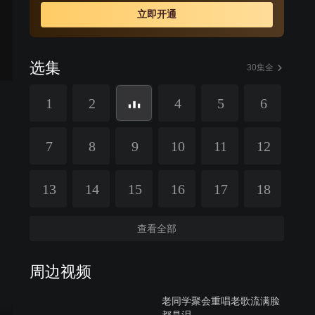
的是被选上的新村主任竟然是他的儿子——年轻的共产党
立即开通
员陈大龙；而更出乎他意料的是，那使他落选的关键一
票，居然是自己的父亲——老党员陈六爷将选票投给了孙
子。于是，在亲情、党性、原则伴随着如何带领村民走共
选集
同富裕道路的矛盾纠葛中拉开了全剧的序幕。陈满金“下
30集全
野”后，仍然想着为村里做点事。“我这个村主任虽然下野
1
2
4
5
6
了，可我还是个党员呀，只要对老百姓有利的事儿，我就
做。”陈大龙接任村主任后，带领村民进一步加大改革力
度，大胆地引进新项目，开发新产品。
7
8
9
10
11
12
13
14
15
16
17
18
查看全部
周边视频
老同学聚会重唱老歌流满脸