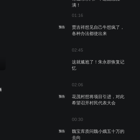
满！
01:16
贾吉祥想见自己牛想疯了，
预告
各种办法都使出来
02:45
这就尴尬了！朱永群恢复记
忆
02:06
播
花茂村想将项目引进，对此
预告
希望召开村民代表大会
00:30
魏宝库质问魏小娥五十万的
预告
去向