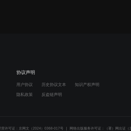
协议声明
用户协议
历史协议文本
知识产权声明
隐私政策
反盗链声明
营许可证：京网文（2024）0368-017号
网络出版服务许可证：（署）网出证（京