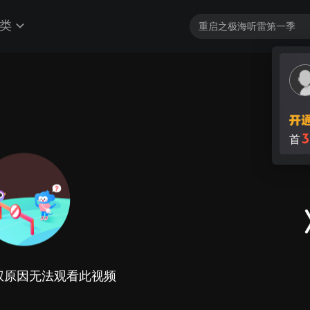
类
3
首
权原因无法观看此视频