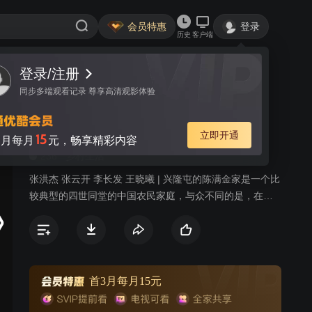
会员特惠
登录
历史
客户端
登录/注册
视频
讨论
6
同步多端观看记录 尊享高清观影体验
今天是个好日子
简介
立即开通
15
月每月
元，畅享精彩内容
236
乡村生活
张洪杰 张云开 李长发 王晓曦 | 兴隆屯的陈满金家是一个比
较典型的四世同堂的中国农民家庭，与众不同的是，在这
个家里有着陈六爷、陈满金、陈大龙等三代共产党员，通
过他们的所想所思、所作所为，演出了一幕幕感人肺腑、
发人深思的故事。随着农村经济改革的进一步深入，中国
一部分农民逐渐走上了富裕的道路，农民的思想观念也在
悄悄地发生着变化。在兴隆屯村主任的换届选举中，共产
首3月每月15元
党员、老村主任陈满金仅以一票之差落选了。令他不平衡