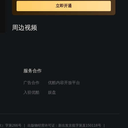
的是被选上的新村主任竟然是他的儿子——年轻的共产党
立即开通
员陈大龙；而更出乎他意料的是，那使他落选的关键一
票，居然是自己的父亲——老党员陈六爷将选票投给了孙
子。于是，在亲情、党性、原则伴随着如何带领村民走共
周边视频
同富裕道路的矛盾纠葛中拉开了全剧的序幕。陈满金“下
野”后，仍然想着为村里做点事。“我这个村主任虽然下野
老同学聚会重唱老歌流满脸
了，可我还是个党员呀，只要对老百姓有利的事儿，我就
都是泪
做。”陈大龙接任村主任后，带领村民进一步加大改革力
度，大胆地引进新项目，开发新产品。
01:04
服务合作
今天是个好日子：一家人商
量啥呢，这你一句我一句
的！
广告合作
优酷内容开放平台
01:51
入驻优酷
娱盘
【宝乐婶的烦心事 TV版】
16：海洋拒绝跟金花订婚，
吴老大生气吞耗子药
02:20
）字第266号
出版物经营许可证：新出发京批字第直150118号