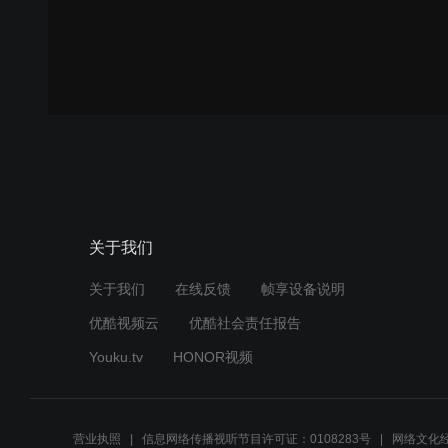
关于我们
关于我们
在线反馈
帧享设备说明
优酷视频云
优酷社会责任报告
Youku.tv
HONOR视频
营业执照
信息网络传播视听节目许可证：0108283号
网络文化经