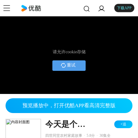
下载APP
请允许cookie存储
重试
预览播放中，打开优酷APP看高清完整版
今天是个好日子
+追
.
.
四世同堂农村家庭故事
5.8分
30集全