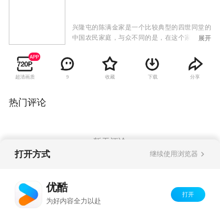
兴隆屯的陈满金家是一个比较典型的四世同堂的
中国农民家庭，与众不同的是，在这个家里有着
展开
陈六爷、陈满金、陈大龙等三代共产党员，通过
他们的所想所思、所作所为，演出了一幕幕感人
肺腑、发人深思的故事。随着农村经济改革的进
超清画质
收藏
下载
分享
9
一步深入，中国一部分农民逐渐走上了富裕的道
路，农民的思想观念也在悄悄地发生着变化。在
兴隆屯村主任的换届选举中，共产党员、老村主
热门评论
任陈满金仅以一票之差落选了。令他不平衡的是
被选上的新村主任竟然是他的儿子——年轻的共
产党员陈大龙；而更出乎他意料的是，那使他落
选的关键一票，居然是自己的父亲——老党员陈
暂无评论
六爷将选票投给了孙子。于是，在亲情、党性、
打开方式
继续使用浏览器
原则伴随着如何带领村民走共同富裕道路的矛盾
纠葛中拉开了全剧的序幕。陈满金“下野”后，仍
Copyright©
2026
优酷 youku.com
版权所有
然想着为村里做点事。“我这个村主任虽然下野
优酷
京ICP备06050721号-1
了，可我还是个党员呀，只要对老百姓有利的事
打开
为好内容全力以赴
儿，我就做。”陈大龙接任村主任后，带领村民进
一步加大改革力度，大胆地引进新项目，开发新