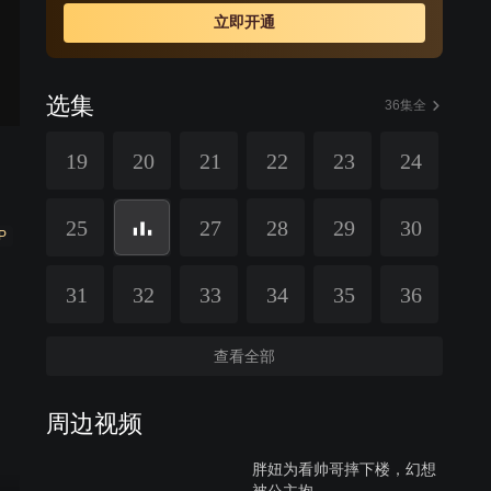
立即开通
选集
36集全
19
20
21
22
23
24
25
27
28
29
30
P
31
32
33
34
35
36
查看全部
周边视频
胖妞为看帅哥摔下楼，幻想