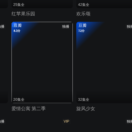
25集全
42集全
红苹果乐园
欢乐颂
豆瓣
豆瓣
独播
独播
独
8.3分
7.2分
20集全
32集全
爱情公寓 第二季
旋风少女
独播
VIP
独