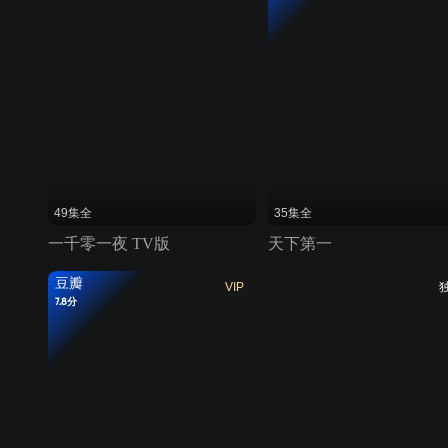
49集全
35集全
一千零一夜 TV版
天下第一
豆瓣
VIP
7.8分