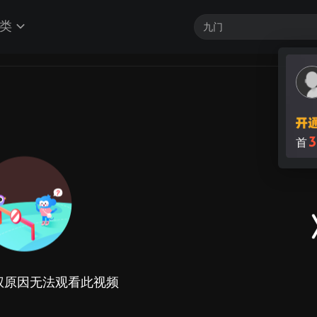
类
权原因无法观看此视频