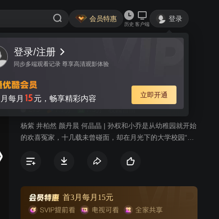
会员特惠
登录
历史
客户端
视频
讨论
145
女孩冲冲冲
简介
279
7.7分
7.3分
校园言情
杨紫 井柏然 颜丹晨 何晶晶 | 孙权和小乔是从幼稚园就开始
的欢喜冤家，十几载未曾碰面，却在月光下的大学校园“赤
裸”相见。两人似有似无的感情，一直扑朔迷离，而曹操却
意图横刀夺爱，在两人的感情路上屡屡设置羁绊，一段曲
折离奇的校园爱情故事由此展开。
首3月每月15元