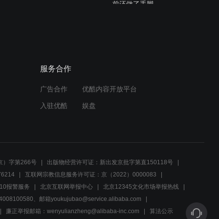
前还做了手脚
01:54
杨紫井柏然初次合作甜蜜校
园恋爱
服务合作
01:01
广告合作
优酷内容开放平台
以前竟然没发现杨紫和井柏
然，演过这么搞笑的电视
入驻优酷
娱盘
剧！
01:09
《女孩冲冲冲》 名场面,看
完十分过瘾
）字第266号
出版物经营许可证：新出发京批字第直150118号
6214
互联网宗教信息服务许可证：京（2022）0000083
01:15
10报警服务
北京互联网举报中心
北京12345文化市场举报热线
00580、邮箱youkujubao@service.alibaba.com
《女孩冲冲冲》 经典回顾,
超清晰
廉正举报邮箱：wenyulianzheng@alibaba-inc.com
算法公示