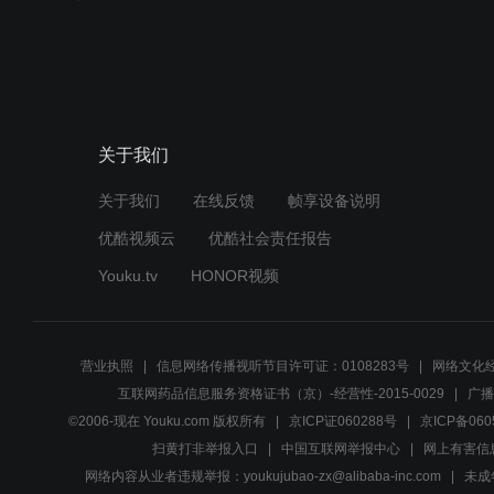
关于我们
关于我们
在线反馈
帧享设备说明
优酷视频云
优酷社会责任报告
Youku.tv
HONOR视频
营业执照
信息网络传播视听节目许可证：0108283号
网络文化经
互联网药品信息服务资格证书（京）-经营性-2015-0029
广播
©2006-现在 Youku.com 版权所有
京ICP证060288号
京ICP备060
扫黄打非举报入口
中国互联网举报中心
网上有害信
网络内容从业者违规举报：youkujubao-zx@alibaba-inc.com
未成年