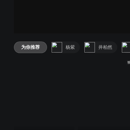
为你推荐
杨紫
井柏然