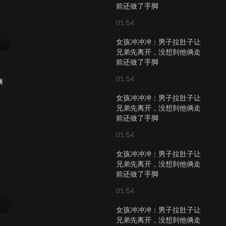
前还做了手脚
01:54
女孩冲冲冲：男子拉肚子让
兄弟先离开，没想到他俩走
前还做了手脚
01:54
播
女孩冲冲冲：男子拉肚子让
兄弟先离开，没想到他俩走
前还做了手脚
01:54
女孩冲冲冲：男子拉肚子让
兄弟先离开，没想到他俩走
前还做了手脚
01:54
女孩冲冲冲：男子拉肚子让
兄弟先离开，没想到他俩走