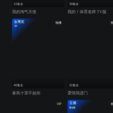
22集全
39集全
我的淘气天使
我的！体育老师 TV版
金鹰奖
独播
40集全
32集全
春风十里不如你
爱情闯进门
豆瓣
VIP
8.4分