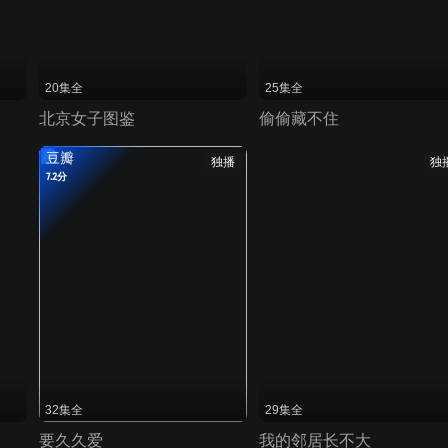
20集全
25集全
北京女子图鉴
偷偷藏不住
豆瓣
独播
独
7.2分
32集全
29集全
要久久爱
我的邻居长不大