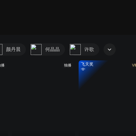
颜丹晨
何晶晶
许歌
飞天奖
独播
独播
VI