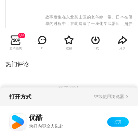
故事发生在东北某山区的老爷岭一带。日本在侵
华的过程中，在此建造了一座化学武器库。日本
展开
军官畸田为了保护化学武器库，屠杀了整个靠山
屯，小喜子等几个孩子侥幸脱线，加入了抗联队
伍。其后，这些孩子多次寻找日军的化学武器库
超清画质
收藏
下载
分享
11
都失败了，但他们并不气馁不服输，终将日军的
化学武器库给炸毁了。
热门评论
暂无评论
打开方式
继续使用浏览器
Copyright©
2026
优酷 youku.com
版权所有
优酷
京ICP备06050721号-1
打开
为好内容全力以赴