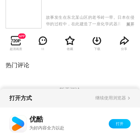
故事发生在东北某山区的老爷岭一带。日本在侵
华的过程中，在此建造了一座化学武器库。日本
展开
军官畸田为了保护化学武器库，屠杀了整个靠山
屯，小喜子等几个孩子侥幸脱线，加入了抗联队
伍。其后，这些孩子多次寻找日军的化学武器库
超清画质
收藏
下载
分享
11
都失败了，但他们并不气馁不服输，终将日军的
化学武器库给炸毁了。
热门评论
暂无评论
打开方式
继续使用浏览器
Copyright©
2026
优酷 youku.com
版权所有
优酷
京ICP备06050721号-1
打开
为好内容全力以赴