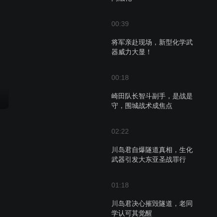
00:39
将军亲赴现场，新型化学武
器威力大显！
00:18
崎田队长智斗副手，是战是
守，围城战术成焦点
02:22
川岛君自爆隧道真相，生化
武器引发大东亚圣战罪行
01:18
川岛君决心摧毁隧道，老同
学认可其觉醒