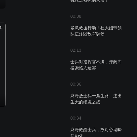
机救走被抓的人质！
00:38
典
紧急救援行动！杜大姐带领
队伍炸毁敌军碉堡
02:13
士兵对指挥官不满，弹药库
搜索陷入迷雾
00:36
麻哥放士兵一条生路，逃出
生天的绝境之战
00:34
麻哥救醒士兵，敌对心墙瞬
间融化