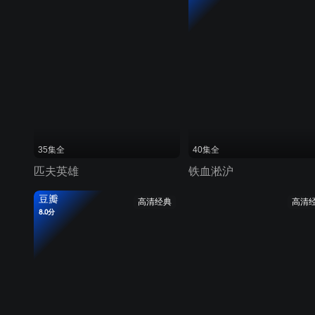
35集全
40集全
匹夫英雄
铁血淞沪
豆瓣
高清经典
高清
8.0分