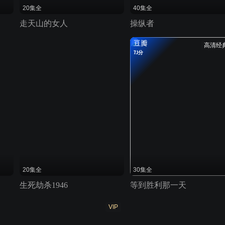
20集全
40集全
走天山的女人
操纵者
豆瓣
高清经
7.1分
20集全
30集全
生死劫杀1946
等到胜利那一天
VIP