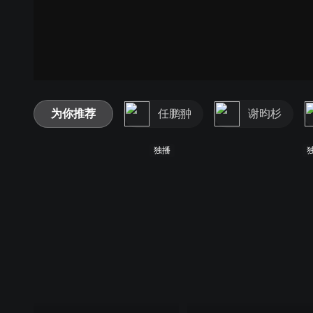
为你推荐
任鹏翀
谢昀杉
独播