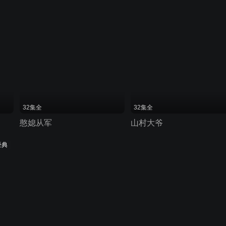
32集全
32集全
憨媳从军
山村大爷
经典