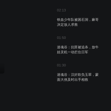
02:13
铁血少年队被困石洞，麻哥
决定放人求救
01:50
迷魂谷：抗匪被追杀，放牛
娃灵机一动拦住日军
01:30
迷魂谷：汉奸欺负玉翠，蒙
面大侠及时出手相救
02:36
迷魂谷：日本人枪决孩子
们，汉奸调转枪口对日本人