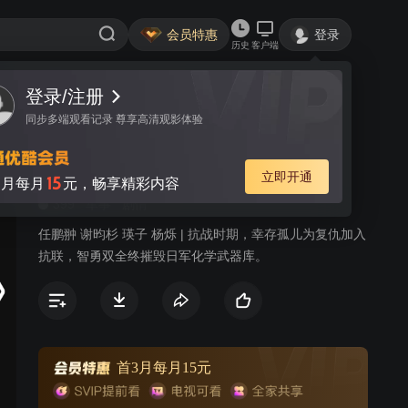
会员特惠
登录
历史
客户端
登录/注册
视频
讨论
17
同步多端观看记录 尊享高清观影体验
迷魂谷
简介
立即开通
15
月每月
元，畅享精彩内容
399
军事
剧情
任鹏翀 谢昀杉 瑛子 杨烁 | 抗战时期，幸存孤儿为复仇加入
抗联，智勇双全终摧毁日军化学武器库。
首3月每月15元