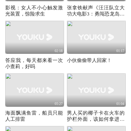
影视：女人不小心触发激
张拿铁献声《汪汪队立大
光装置，惊险求生
功大电影3：勇闯恐龙岛》
全国32城限时超前点映中
02:18
01:17
答应我，每天都来看一次
小伙偷偷带人回家！
小查莉，好吗
05:27
01:04
海面飘满鱼雷，船员只能
男人买的椰子卡在火车的
人工排雷
护栏外面，该如何拿进去
呢？