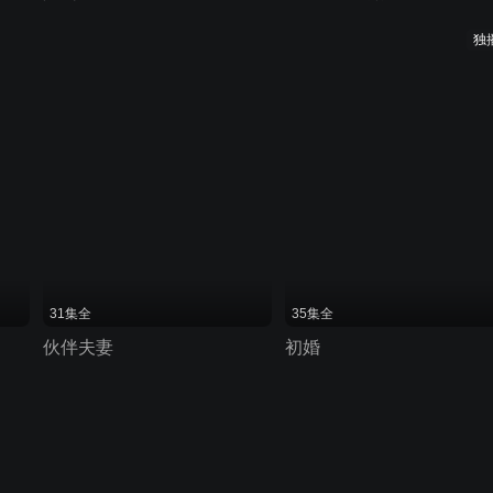
独
31集全
35集全
伙伴夫妻
初婚