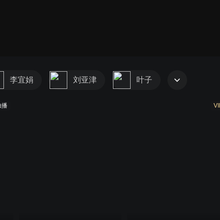
李宜娟
刘亚津
叶子
独播
VI