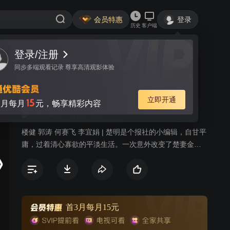
会员特惠
登录
历史
客户端
登录/注册
视频
讨论
9
同步多端观看记录 尊享高清观影体验
人怕出名
简介
立即开通
15
月每月
元，畅享精彩内容
246
家庭
喜剧
生活
楼健 郭涛 何赛飞 李宜娟 | 楚明是个报社的小编辑，自甘平
庸，过着清心寡欲的平淡生活。一次意外改变了楚妻金晓
燕的想法，在她的软硬兼施下，楚明走上了屏幕，成了一
个小有名气的主持人。楚明出了名，也挣了钱，可是他和
金晓燕的生活并没有如同期望的一样越变越好。距离的拉
大，使夫妻俩产生隔阂；家人的矛盾，让他们苦不堪言；
社会的舆论，让他们不堪重负；奸人的挑拨，使他们不断
首3月每月15元
地陷入误解之中。一切都被“出名”搞得一团糟。在经过一番