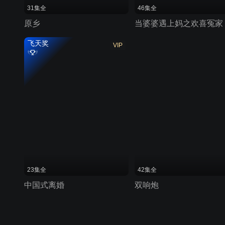
31集全
46集全
原乡
当婆婆遇上妈之欢喜冤家
飞天奖
VIP
23集全
42集全
中国式离婚
双响炮