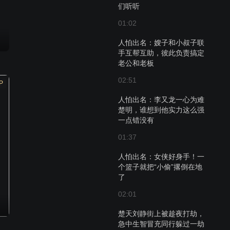
们听听
01:02
人怕出名：嫂子和小叔子联
手互帮互助，彼此负责搞定
老公和老板
02:51
P
人怕出名：李又龙一心为难
楚明，谁想到他实力这么强
一点错没有
01:37
人怕出名：女侠好身手！一
个篮子就把“小偷”撂倒在地
了
02:01
楚天刘静街上被趁夜打劫，
急中生智冒充同行躲过一劫