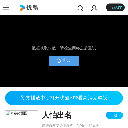
下载APP
数据获取失败，请检查网络之后重试
重试
预览播放中，打开优酷APP看高清完整版
人怕出名
+追
.
.
郭涛何赛飞搞怪爆笑
5.5分
30集全