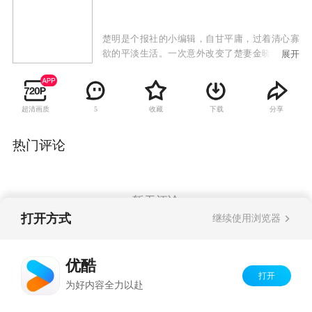
楚明是个报社的小编辑，自甘平庸，过着清心寡
欲的平淡生活。一次意外改变了楚妻金晓燕的想
展开
法，在她的软硬兼施下，楚明走上了屏幕，成了
一个小有名气的主持人。楚明出了名，也挣了
钱，可是他和金晓燕的生活并没有如同期望的一
超清画质
收藏
下载
分享
5
样越变越好。距离的拉大，使夫妻俩产生隔阂；
家人的矛盾，让他们苦不堪言；社会的舆论，让
他们不堪重负；奸人的挑拨，使他们不断地陷入
热门评论
误解之中。一切都被“出名”搞得一团糟。在经过
一番风雨后，夫妻俩深深的体会到出名的苦恼和
不易，他们终有所悟，又重新走到了一起。
暂无评论
打开方式
继续使用浏览器
Copyright©
2026
优酷 youku.com
版权所有
优酷
京ICP备06050721号-1
打开
为好内容全力以赴