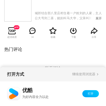
城郊结合部八里店村住着一户姓刘的人家，主人
公大号刘二喜，媳妇叫马大华，父亲叫刘四爷，
展开
堂弟刘有余，岳母马姥姥，过着自在悠闲的生
活。
超清画质
收藏
下载
分享
34
热门评论
暂无评论
打开方式
继续使用浏览器
Copyright©
2026
优酷 youku.com
版权所有
优酷
京ICP备06050721号-1
打开
为好内容全力以赴