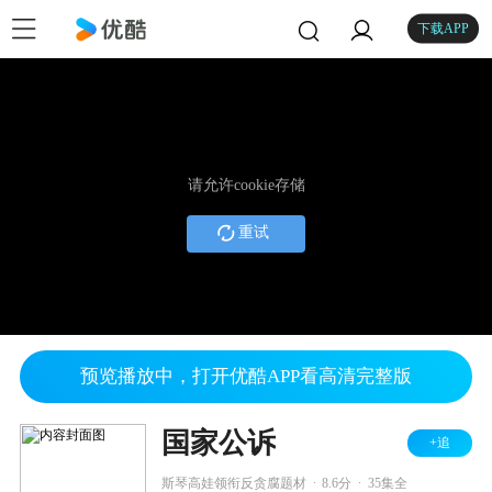
下载APP
请允许cookie存储
重试
预览播放中，打开优酷APP看高清完整版
国家公诉
+追
.
.
斯琴高娃领衔反贪腐题材
8.6分
35集全