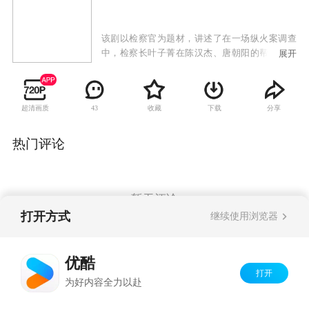
该剧以检察官为题材，讲述了在一场纵火案调查
中，检察长叶子菁在陈汉杰、唐朝阳的帮助下，
展开
冲破重重阻力，揭露出副省长王长恭收受贿赂真
相，并最终将其绳之以法的故事。
超清画质
收藏
下载
分享
43
热门评论
暂无评论
打开方式
继续使用浏览器
Copyright©
2026
优酷 youku.com
版权所有
优酷
京ICP备06050721号-1
打开
为好内容全力以赴