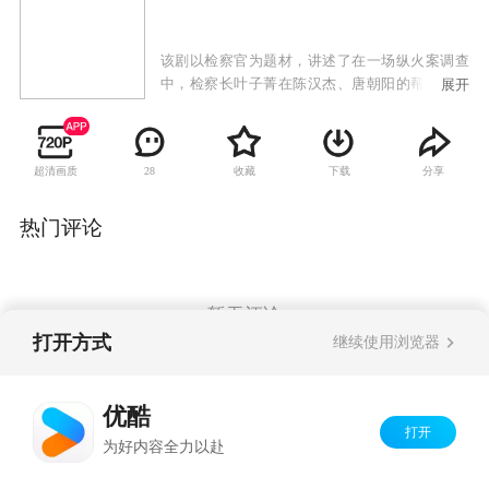
该剧以检察官为题材，讲述了在一场纵火案调查
中，检察长叶子菁在陈汉杰、唐朝阳的帮助下，
展开
冲破重重阻力，揭露出副省长王长恭收受贿赂真
相，并最终将其绳之以法的故事。
超清画质
收藏
下载
分享
28
热门评论
暂无评论
打开方式
继续使用浏览器
Copyright©
2026
优酷 youku.com
版权所有
优酷
京ICP备06050721号-1
打开
为好内容全力以赴