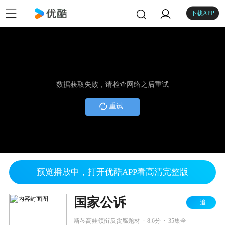
下载APP
数据获取失败，请检查网络之后重试
重试
预览播放中，打开优酷APP看高清完整版
国家公诉
+追
.
.
斯琴高娃领衔反贪腐题材
8.6分
35集全