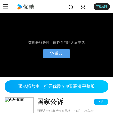
下载APP
数据获取失败，请检查网络之后重试
重试
预览播放中，打开优酷APP看高清完整版
国家公诉
+追
.
.
斯琴高娃领衔反贪腐题材
8.6分
35集全