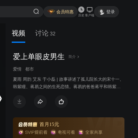
会员特惠
登录
历史
客户端
视频
讨论
32
爱上单眼皮男生
简介
爱情
都市
夏雨 周韵 艾东 于小磊 | 故事讲述了孤儿院长大的宋十一、
韩紫瞳、蒋易之间的生死恋情。蒋易的爸爸蒋平和韩紫瞳
的爸爸韩青是同学，他们都深深地爱着一个叫美丽的女
孩，可美丽的内心只有韩青。韩青看到蒋平痛不欲生便主
动退出，这使美丽大受打击，她做出了一个近乎荒唐的决
定，嫁给一个陌生的男人——米蓝。事隔多年后，蒋平已
娶妻生子，一次偶然的机遇，他得知美丽的婚姻并不幸
首月15元
福，蒋平按捺不住心中的澎湃，再一次向美丽表示了爱