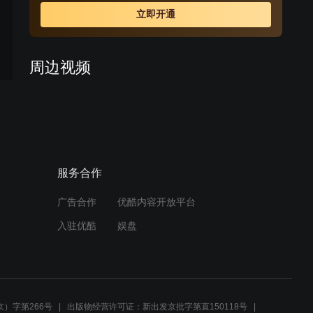
意。可这时美丽心中还是挂念着韩青，无法接受他。在一
立即开通
次冲突之中，美丽为了保护韩青，蒋平为了保护美丽，他
们两人双双死去。从那一刻起，蒋易就决定要赢过韩紫
瞳。这是多年来蒋易处处和和韩紫瞳竞争的根本原因，也
周边视频
是后来三人感情产生激烈矛盾的根基。
霸道总裁英雄救美, 总是那
么凄美!
03:06
服务合作
美女为了哥哥只能妥协，男
子一脸得意！
广告合作
优酷内容开放平台
03:07
入驻优酷
娱盘
爱上单眼皮男生：总裁带女
孩到包间，刚想图谋不轨，
她男友闯入
01:29
）字第266号
出版物经营许可证：新出发京批字第直150118号