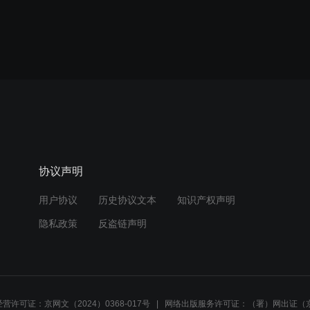
协议声明
用户协议
历史协议文本
知识产权声明
隐私政策
反盗链声明
营许可证：京网文（2024）0368-017号
网络出版服务许可证：（署）网出证（京