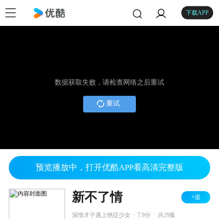
下载APP
数据获取失败，请检查网络之后重试
重试
预览播放中，打开优酷APP看高清完整版
新不了情
+追
.
.
深情才子遇上绝症少女
7.9分
共29集