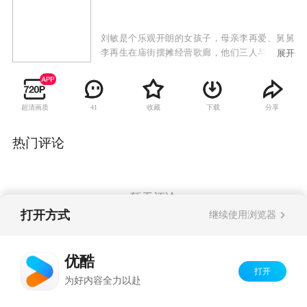
刘敏是个乐观开朗的女孩子，母亲李再爱、舅舅
李再生在庙街摆摊经营歌廊，他们三人与台柱玲
展开
姐住在一起，犹如一家人。另一方面，怀才不遇
的作曲家张少杰与歌星女友Tracy之间的感情也变
质了，张少杰感觉Tracy为了名利已失去了自我，
超清画质
收藏
下载
分享
41
于是他离开并搬到了庙街，刚好在刘敏的楼上
住。两户人很快的相识了，开朗大方的刘敏更深
深影响了张少杰。Tracy曾利用刘敏想让张少杰重
热门评论
新回到自己的身边，其实张少杰早已知道真相，
自此两人彻底分手。 这时候，刘敏的生父刘浩云
回来了。当年他与门当户对的许佩芬结婚而抛弃
怀孕了的李再爱。刘敏曾一度跟着父亲与继母生
暂无评论
活，可是在5岁那年，刘敏不幸患上了骨癌，但为
打开方式
继续使用浏览器
了腹中的孩子，许佩芬把刘敏交还给李再爱照
顾。就这样20年过去了，刘浩云一家的出现引起
Copyright©
2026
优酷 youku.com
版权所有
了众人生活的动荡。好不容易解决了各种的矛盾
优酷
京ICP备06050721号-1
与分歧，刘敏与张少杰也在这时候相爱了，日子
打开
为好内容全力以赴
仿佛过得很舒适，正当张少杰要想刘敏求婚时，
刘敏旧病复发了。