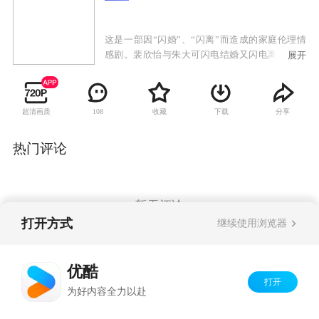
这是一部因“闪婚”、“闪离”而造成的家庭伦理情
感剧。裴欣怡与朱大可闪电结婚又闪电离婚，离
展开
婚后欣怡发现自己已有身孕。善良的欣怡不顾家
人的反对，决定生下孩子并单独抚养长大，为此
欣怡的父亲付出了生命的代价。空有满腹才华的
超清画质
收藏
下载
分享
108
朱大可与欣怡离婚后决定到国外打工，发誓以五
年为限，一定要出人头地。他刚刚出国，裴欣怡
的哥哥裴勇明就把孩子抱走，放到了朱大可曾经
热门评论
租住的房子里，并向妹妹谎称说把孩子交给了朱
大可。阴差阳错，孩子被正准备结婚的郑川平收
养。
暂无评论
打开方式
继续使用浏览器
Copyright©
2026
优酷 youku.com
版权所有
优酷
京ICP备06050721号-1
打开
为好内容全力以赴