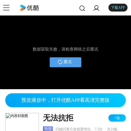
下载APP
数据获取失败，请检查网络之后重试
重试
预览播放中，打开优酷APP看高清完整版
无法抗拒
+追
.
.
预告
闪婚闪离引发错爱情仇
7.3分
共24集