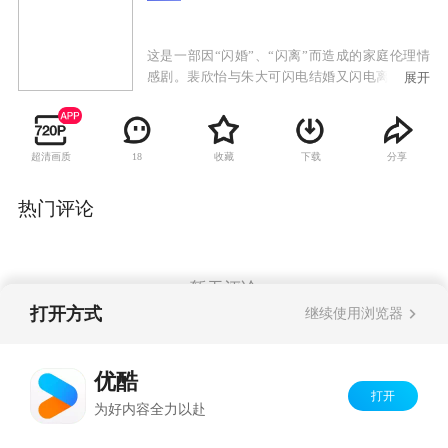
这是一部因“闪婚”、“闪离”而造成的家庭伦理情
感剧。裴欣怡与朱大可闪电结婚又闪电离婚，离
展开
婚后欣怡发现自己已有身孕。善良的欣怡不顾家
人的反对，决定生下孩子并单独抚养长大，为此
欣怡的父亲付出了生命的代价。空有满腹才华的
超清画质
收藏
下载
分享
18
朱大可与欣怡离婚后决定到国外打工，发誓以五
年为限，一定要出人头地。他刚刚出国，裴欣怡
的哥哥裴勇明就把孩子抱走，放到了朱大可曾经
热门评论
租住的房子里，并向妹妹谎称说把孩子交给了朱
大可。阴差阳错，孩子被正准备结婚的郑川平收
养。
暂无评论
打开方式
继续使用浏览器
Copyright©
2026
优酷 youku.com
版权所有
优酷
京ICP备06050721号-1
打开
为好内容全力以赴