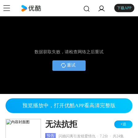
下载APP
数据获取失败，请检查网络之后重试
重试
预览播放中，打开优酷APP看高清完整版
无法抗拒
+追
.
.
预告
闪婚闪离引发错爱情仇
7.2分
共24集