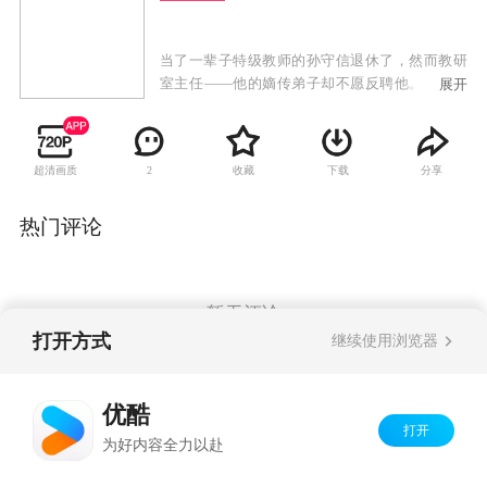
当了一辈子特级教师的孙守信退休了，然而教研
室主任——他的嫡传弟子却不愿反聘他。反而由
展开
刚毕业的汪博“顶替”了老爹的位置，但汪博
“骗”到留京名额后立即辞职了。伤心的孙守信不
愿回家，还被一个小女孩骗了钱，老爹追逐中误
超清画质
收藏
下载
分享
2
入网吧——一个对他完全陌生的世界。老爹被汪
博激将，两人打起了CS，老爹被打得败绩连连，
却兴致勃勃。汪博替老爹起了个网名叫“时髦老
热门评论
爹”，老爹的心情好了许多，原来生活中还有一块
自己不曾发现的天空。
暂无评论
打开方式
继续使用浏览器
Copyright©
2026
优酷 youku.com
版权所有
优酷
京ICP备06050721号-1
打开
为好内容全力以赴