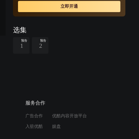
才学和对天下局势的清醒认识而得到秦孝公重用。商鞅在
立即开通
秦国掀起了影响深远且饱受争议的变法，一代强秦由此崛
起。
选集
预告
预告
1
2
周边视频
大魏营帐风云：灭秦之路的
分歧与抉择
05:03
服务合作
第十七集丨公子卬断送魏国
广告合作
优酷内容开放平台
最后的精锐把大胃王气得咬
入驻优酷
娱盘
牙切齿
03:37