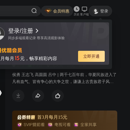
会员特惠
登录
历史
客户端
登录/注册
视频
讨论
474
同步多端观看记录 尊享高清观影体验
大秦帝国之裂变
简介
立即开通
15
月每月
元，畅享精彩内容
273
9.3分
飞天奖
历史
古装
侯勇 王志飞 高圆圆 吕中 | 两千七百年前，华夏民族进入了
凡有血气、皆有争心的大争之世，谦谦上古贵族君子风的
春秋时代落下帷幕，攻掠征伐、尸横遍野的战国时代隆重
登场。时为西北边陲蕞尔小国的秦国饱受六国摧残挞伐，
而今已在灭国边缘。秦献公身死战场，年纪轻轻的仲公子
渠梁在危难时刻即位，他忍辱负重，在六国夹攻下苟延残
喘，发誓变法崛起。秦孝公渠梁广招天下贤能之士，天不
首3月每月15元
亡秦，在魏国并不得志的商鞅辗转来到秦国，并凭借一身