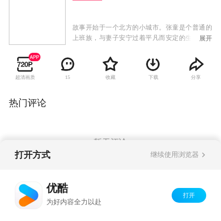
故事开始于一个北方的小城市。张童是个普通的
上班族，与妻子安宁过着平凡而安定的生活，一
展开
天悲剧突然降临在他身上，打开家门的张童发现
妻子死在家中。悲愤的张童不肯相信妻子是自杀
的，怀疑这是一项谋杀案。他在整理妻子遗物时
超清画质
收藏
下载
分享
15
发现一本日记和记数的账本，日记里有个叫陶大
伟的医生渐渐引起他的怀疑，陶大伟不仅与安宁
关系密切，而且有经济来往。张童在对陶大伟的
热门评论
调查中发现，他不仅仅是个普通医生，而且掌握
药品采购的大权，传言与他某市领导私交甚笃。
正在此时，陶大伟主动找到张童，给了他公司一
大笔采购定单，而且指定张童负责，面对巨额的
暂无评论
提成张童心动了，正是这心动让他陷入一个致命
打开方式
继续使用浏览器
的阴谋。
Copyright©
2026
优酷 youku.com
版权所有
优酷
京ICP备06050721号-1
打开
为好内容全力以赴