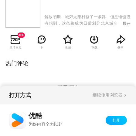
解放初期，城郊太阳村修了一条路，但是谁也没
有想到，这条路成为日后划分北京城乡的分界
展开
线。一边是城里，吃商品粮，另一边则还要继续
种地，做农民。商品粮、农业粮、户口本这些仿
佛已经没那么重要的东西被再次提起，一个小本
超清画质
收藏
下载
分享
9
子，改变了几代人的命运。
热门评论
暂无评论
打开方式
继续使用浏览器
Copyright©
2026
优酷 youku.com
版权所有
优酷
京ICP备06050721号-1
打开
为好内容全力以赴