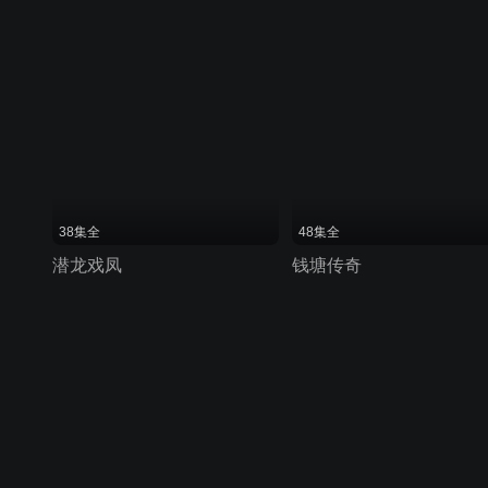
38集全
48集全
潜龙戏凤
钱塘传奇