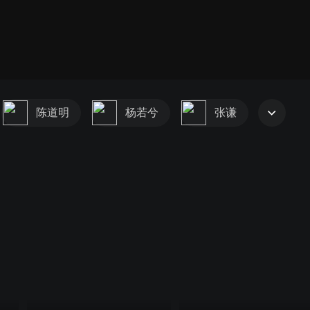
陈道明
杨若兮
张谦