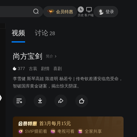
会员特惠
登录
历史
客户端
视频
讨论
28
尚方宝剑
简介
377
古装
剧情
喜剧
李雪健 斯琴高娃 陈道明 杨若兮 | 传奇钦差潘安临危受命，
智破国库黄金谜案，揭出惊天阴谋。
首3月每月15元