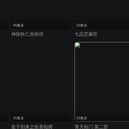
45集全
32集全
神探狄仁杰前传
七品芝麻官
31集全
32集全
皇子归来之欢喜知府
青天衙门 第二部