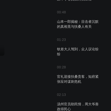
00:48
山本一郎揭秘：目击者沉默
的真相竟与扶桑人有关
01:23
钦差大人驾到，众人议论纷
纷
00:28
官礼迎接扶桑贵客，知府紧
张应对谋刺危机
02:13
汤州官员助民情，周大爷善
政得民心