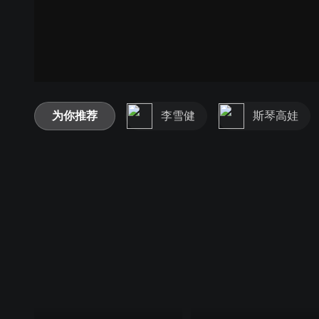
为你推荐
李雪健
斯琴高娃