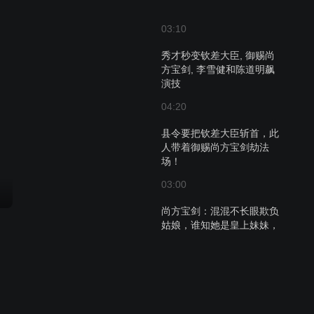
03:10
秀才秒变钦差大臣, 御赐尚
方宝剑, 李雪健和陈道明飙
演技
04:20
县令要把钦差大臣斩首，此
人带着御赐尚方宝剑劫法
场！
03:00
尚方宝剑：混混不长眼欺负
姑娘，谁知她是皇上妹妹，
直接灭九族！
01:29
尚方宝剑：狗官以为没人敢
动他，不料钦差大人抗旨，