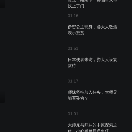
睡觉，结果下一秒隔壁大爷
找上了门
01:16
伊贺公主现身，娄大人敬酒
表示赞赏
01:51
日本使者来访，娄大人设宴
款待
01:17
师妹坚持加入任务，大师兄
能否妥协？
01:01
大师兄与师妹的中原探索之
旅，小心翼翼肩负重任