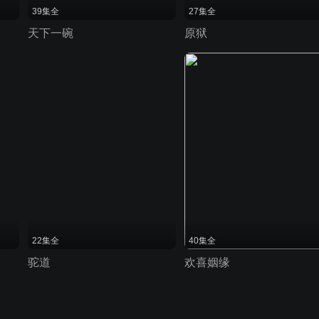
39集全
27集全
天下一碗
原狱
22集全
40集全
驼道
欢喜姻缘