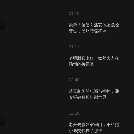
01:10
紧急！信使向潘安传递危险
警告，汤州暗谋将揭
01:17
娄明新官上任，钦差大人在
汤州的接风宴
02:46
曾三刺客的忠诚与牺牲，潘
安誓破真相告慰亡灵
02:16
老头去寡妇家串门，不料把
小命交代在了那里