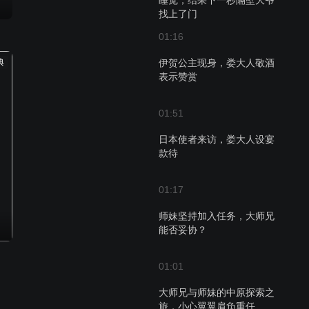
睡觉，结果下一秒隔壁大爷
找上了门
01:16
典
伊贺公主现身，娄大人敬酒
表示赞赏
01:51
日本使者来访，娄大人设宴
款待
01:17
师妹坚持加入任务，大师兄
能否妥协？
01:01
大师兄与师妹的中原探索之
旅，小心翼翼肩负重任