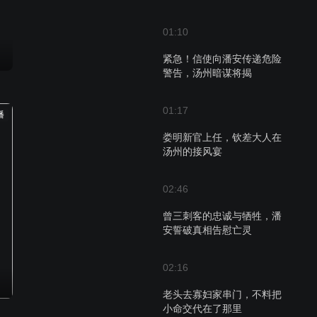
01:10
紧急！信使向潘安传递危险
警告，汤州暗谋将揭
01:17
播
娄明新官上任，钦差大人在
汤州的接风宴
02:46
曾三刺客的忠诚与牺牲，潘
安誓破真相告慰亡灵
02:16
老头去寡妇家串门，不料把
小命交代在了那里