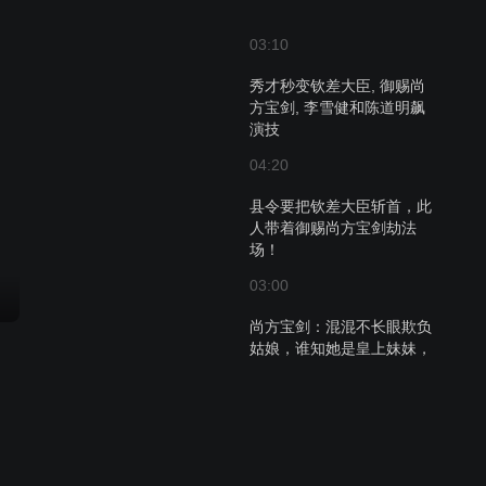
03:10
秀才秒变钦差大臣, 御赐尚
方宝剑, 李雪健和陈道明飙
演技
04:20
县令要把钦差大臣斩首，此
人带着御赐尚方宝剑劫法
场！
03:00
尚方宝剑：混混不长眼欺负
姑娘，谁知她是皇上妹妹，
直接灭九族！
01:29
尚方宝剑：狗官以为没人敢
动他，不料钦差大人抗旨，