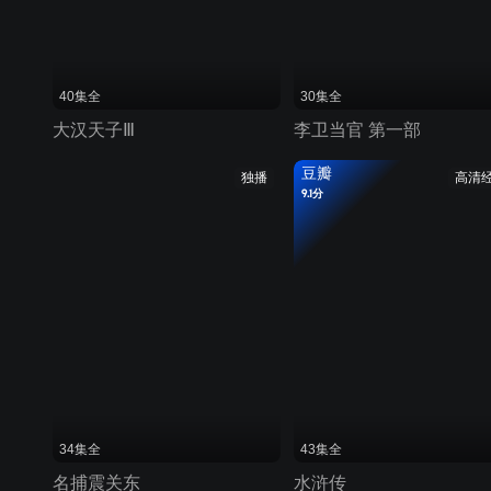
40集全
30集全
大汉天子Ⅲ
李卫当官 第一部
豆瓣
独播
高清
9.1分
34集全
43集全
名捕震关东
水浒传