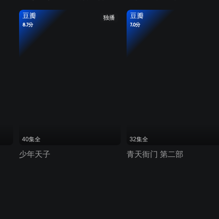
豆瓣
豆瓣
独播
8.7分
7.0分
40集全
32集全
少年天子
青天衙门 第二部