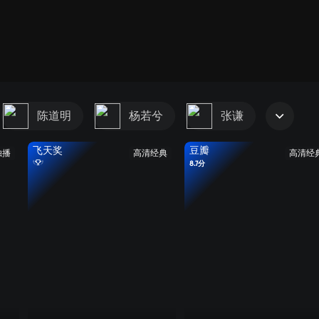
陈道明
杨若兮
张谦
飞天奖
豆瓣
独播
高清经典
高清经
8.7分