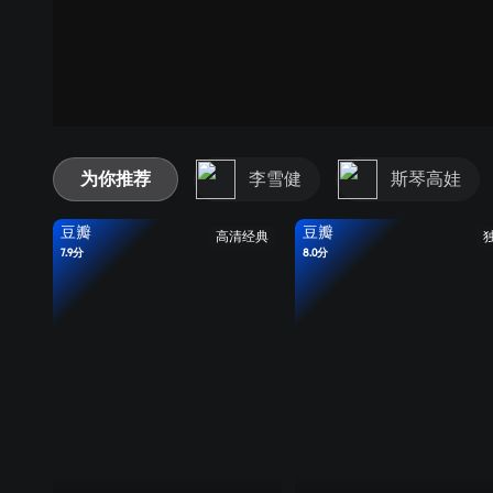
为你推荐
李雪健
斯琴高娃
豆瓣
豆瓣
高清经典
7.9分
8.0分