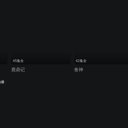
45集全
42集全
鹿鼎记
食神
独播