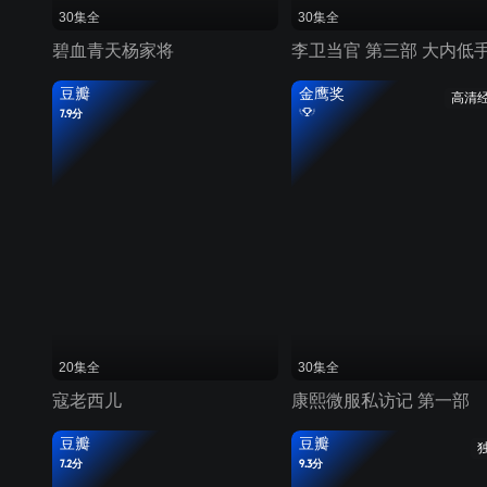
30集全
30集全
碧血青天杨家将
李卫当官 第三部 大内低
豆瓣
金鹰奖
高清
7.9分
20集全
30集全
寇老西儿
康熙微服私访记 第一部
豆瓣
豆瓣
7.2分
9.3分