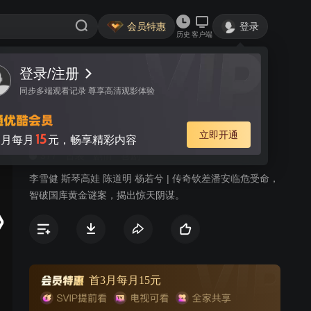
会员特惠
登录
历史
客户端
视频
讨论
17
尚方宝剑
简介
377
古装
剧情
喜剧
李雪健 斯琴高娃 陈道明 杨若兮 | 传奇钦差潘安临危受命，
智破国库黄金谜案，揭出惊天阴谋。
首3月每月15元