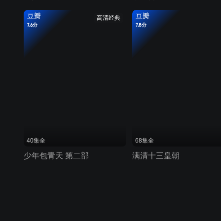
豆瓣
豆瓣
高清经典
7.6分
7.8分
40集全
68集全
少年包青天 第二部
满清十三皇朝