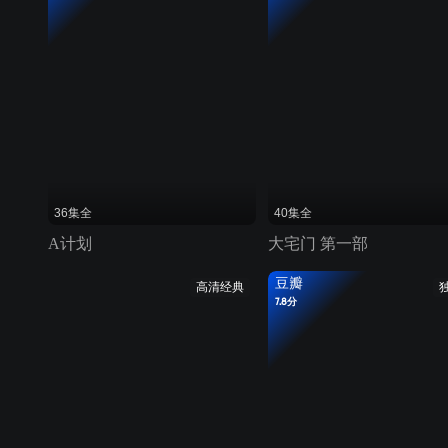
36集全
40集全
A计划
大宅门 第一部
豆瓣
高清经典
7.8分