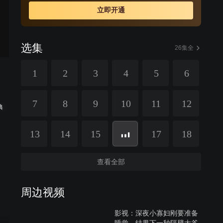
立即开通
选集
26集全
1
2
3
4
5
6
7
8
9
10
11
12
典
13
14
15
17
18
查看全部
周边视频
影视：深夜小寡妇刚要准备