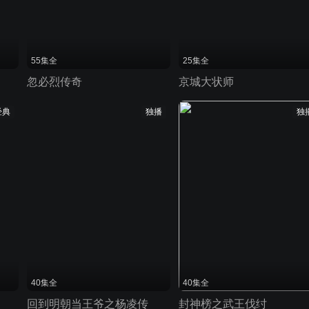
55集全
25集全
忽必烈传奇
京城大状师
经典
独播
独
40集全
40集全
回到明朝当王爷之杨凌传
封神榜之武王伐纣