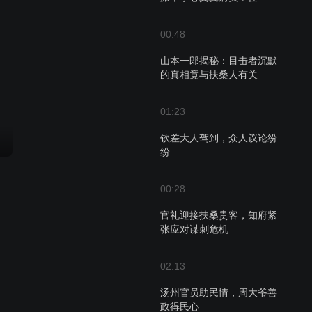
00:48
山本一郎揭秘：目击者沉默
的真相竟与扶桑人有关
01:23
钦差大人驾到，众人议论纷
纷
00:28
官礼迎接扶桑贵客，知府紧
张应对谋刺危机
02:13
汤州官员助民情，周大爷善
政得民心