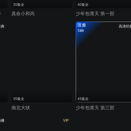
20集全
40集全
手
真命小和尚
少年包青天 第一部
豆瓣
经典
高清经
7.2分
35集全
45集全
南北大状
少年包青天 第三部
独播
VIP