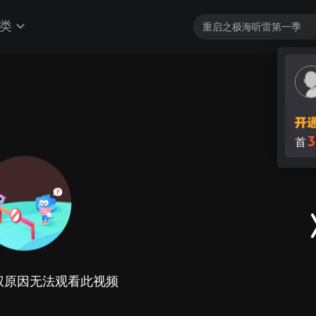
类
3
首
权原因无法观看此视频