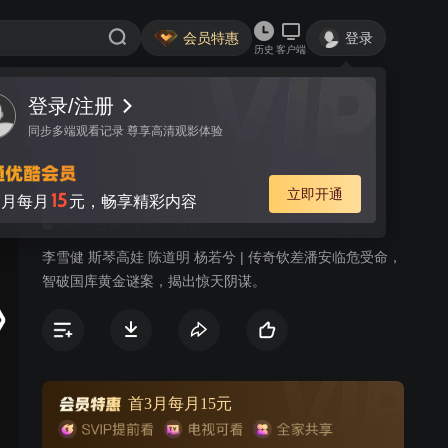
会员特惠
登录
历史
客户端
登录/注册
视频
讨论
10
同步多端观看记录 尊享高清观影体验
尚方宝剑
简介
立即开通
15
月每月
元，畅享精彩内容
372
古装
剧情
喜剧
李雪健 斯琴高娃 陈道明 杨若兮 | 传奇钦差潘安临危受命，
智破国库黄金谜案，揭出惊天阴谋。
首3月每月15元