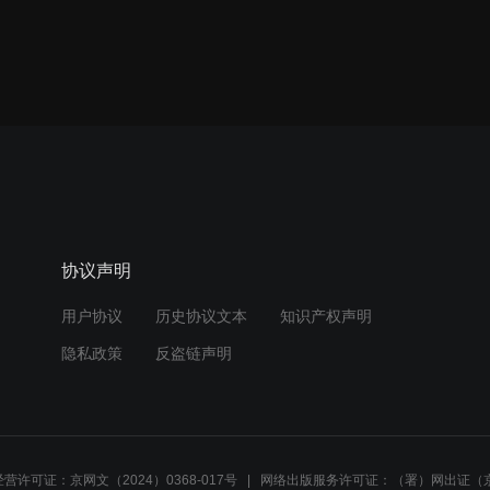
协议声明
用户协议
历史协议文本
知识产权声明
隐私政策
反盗链声明
营许可证：京网文（2024）0368-017号
网络出版服务许可证：（署）网出证（京