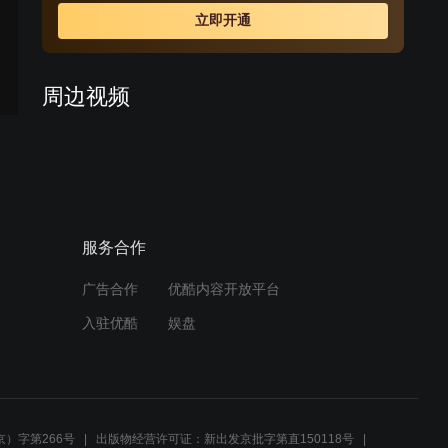
立即开通
周边视频
影视：深夜小寡妇刚要准备
睡觉，结果下一秒隔壁大爷
找上了门
01:16
服务合作
伊贺公主现身，娄大人敬酒
表示赞赏
广告合作
优酷内容开放平台
01:51
入驻优酷
娱盘
日本使者来访，娄大人设宴
款待
01:17
）字第266号
出版物经营许可证：新出发京批字第直150118号