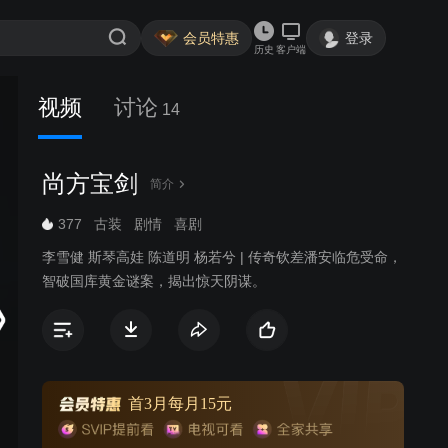
会员特惠
登录
历史
客户端
视频
讨论
14
尚方宝剑
简介
377
古装
剧情
喜剧
李雪健 斯琴高娃 陈道明 杨若兮 | 传奇钦差潘安临危受命，
智破国库黄金谜案，揭出惊天阴谋。
首3月每月15元