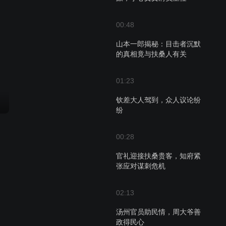
00:48
山本一郎揭秘：目击者沉默
的真相竟与扶桑人有关
01:23
钦差大人驾到，众人议论纷
纷
00:28
官礼迎接扶桑贵客，知府紧
张应对谋刺危机
02:13
汤州官员助民情，周大爷善
政得民心