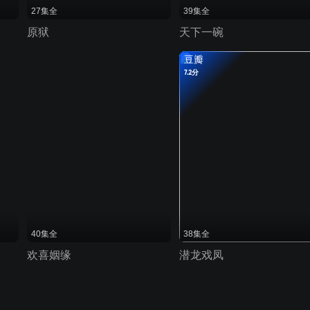
27集全
39集全
原狱
天下一碗
豆瓣
7.2分
40集全
38集全
欢喜姻缘
潜龙戏凤