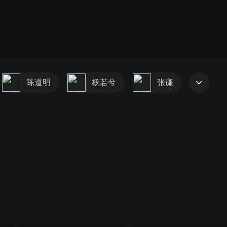
陈道明
杨若兮
张谦