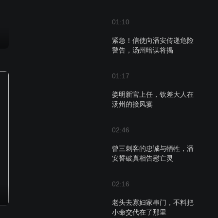
01:10
紧急！信使向潘安传递危险
警告，汤州暗谋将揭
01:17
娄明新官上任，钦差大人在
汤州的接风宴
02:46
曾三刺客的忠诚与牺牲，潘
安誓破真相告慰亡灵
02:16
老头去寡妇家串门，不料把
小命交代在了那里