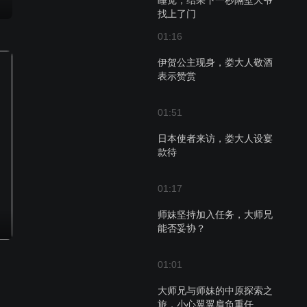
睡觉，结果下一秒隔壁大爷
找上了门
01:16
伊贺公主现身，娄大人敬酒
表示赞赏
01:51
日本使者来访，娄大人设宴
款待
01:17
师妹坚持加入任务，大师兄
能否妥协？
01:01
大师兄与师妹的中原探索之
旅，小心翼翼肩负重任