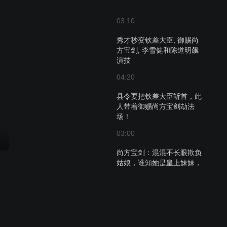
03:10
秀才秒变钦差大臣, 御赐尚
方宝剑, 李雪健和陈道明飙
演技
04:20
县令要把钦差大臣斩首，此
人带着御赐尚方宝剑劫法
场！
03:00
尚方宝剑：混混不长眼欺负
姑娘，谁知她是皇上妹妹，
直接灭九族！
01:29
尚方宝剑：狗官以为没人敢
动他，不料钦差大人抗旨，