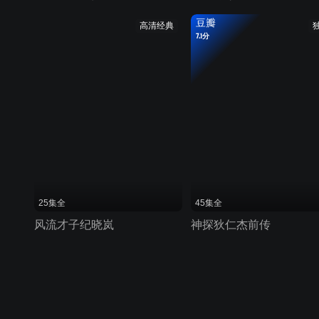
豆瓣
高清经典
7.1分
25集全
45集全
风流才子纪晓岚
神探狄仁杰前传