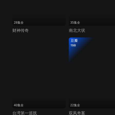
28集全
35集全
财神传奇
南北大状
豆瓣
7.5分
40集全
22集全
台湾第一巡抚
双凤奇案