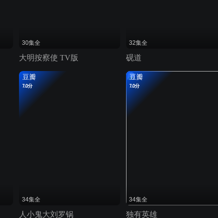
30集全
32集全
大明按察使 TV版
砚道
豆瓣
豆瓣
7.0分
7.0分
34集全
34集全
人小鬼大刘罗锅
独有英雄