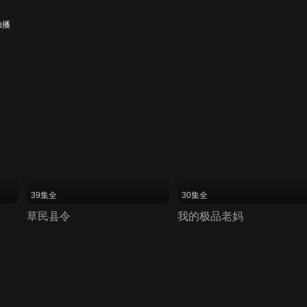
独播
39集全
30集全
草民县令
我的极品老妈