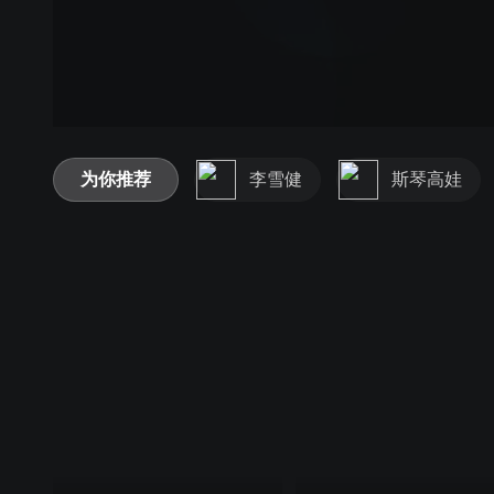
为你推荐
李雪健
斯琴高娃