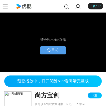
下载APP
请允许cookie存储
重试
预览播放中，打开优酷APP看高清完整版
尚方宝剑
+追
.
.
传奇钦差智破黄金谜案
6.9分
26集全