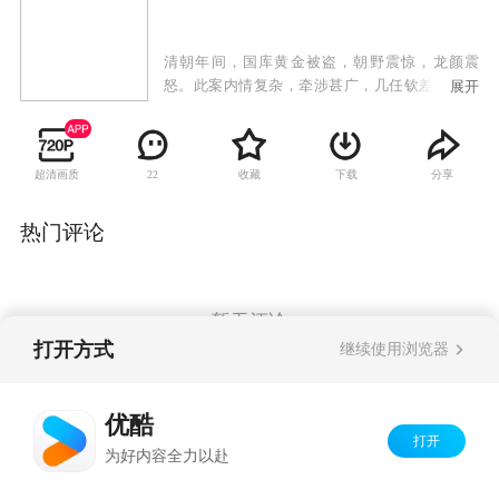
清朝年间，国库黄金被盗，朝野震惊，龙颜震
怒。此案内情复杂，牵涉甚广，几任钦差大臣均
展开
无功而返，落得身首异处。迂腐落拓、又不失机
智幽默的潘安，因其独特的行为方式被微服而至
的皇上选中，稀里糊涂成了御赐钦差，负责国库
超清画质
收藏
下载
分享
22
被盗一案。自此，一个小小候补官成为紫禁城内
一颗不起眼的棋子，卷进了腥风血雨的重重灾
难，也卷入了两个女人的感情漩涡。潘安带着王
热门评论
爷安插在身边的小敦子和未过门的大脚媳妇开始
了钦差征程，王爷的女儿冷香格格也悄然随行。
途中，潘安屡遭追杀，险象环生，遇贪官险成冤
鬼，撞恶霸遭人敲诈，回家省亲又丢了尚方宝
暂无评论
剑，幸有醋劲十足的媳妇马大脚和武艺超群的侠
打开方式
继续使用浏览器
士刘不云护驾，情深意重的冷香格格也屡次解
围。几个痴情男女经历种种磨难，终于掌握了国
Copyright©
2026
优酷 youku.com
版权所有
库黄金的下落，不料又发现了更大的秘密，演绎
优酷
京ICP备06050721号-1
出惊心动魄又妙趣横生的传奇故事。
打开
为好内容全力以赴