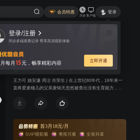
会员特惠
登录
历史
客户端
视频
讨论
疯狂的麦穗儿
简介
7.2分
家庭
情感
王力可 姚安濂 周洁 肖荣生 | 在上世纪80年代，18年来一
直疼爱麦穗儿的父亲麦锦天忽然被查出没有生育能力，妻
子的背叛，从生父到养父的身份转变让他陷入愤怒与疯
狂。麦穗儿在父亲的怒火中，先后七次被送入疯人院。
首3月18元/月