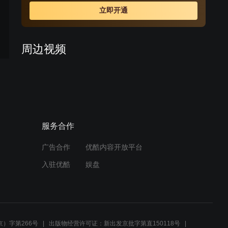
立即开通
周边视频
《一树桃花开》42集第二版
预告
预告片
02:55
服务合作
艾莉被傻宝莲怒怼：别在品
如房间做奇怪的事！笑喷
广告合作
优酷内容开放平台
01:03
入驻优酷
娱盘
《回家的诱惑》47：林奕德
好心收留尚恩，洪世贤、艾
莉恩将仇报
04:14
）字第266号
出版物经营许可证：新出发京批字第直150118号