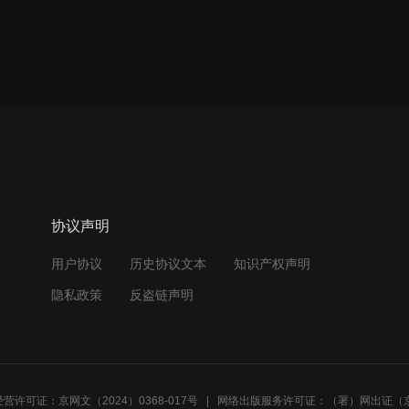
协议声明
用户协议
历史协议文本
知识产权声明
隐私政策
反盗链声明
营许可证：京网文（2024）0368-017号
网络出版服务许可证：（署）网出证（京