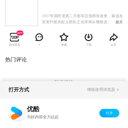
1927年国民党第二方面军总指挥张发奎，籍追击
贺龙叶挺的起义部队之名挥师从赣南进入粤北，
展开
意欲从新桂系军阀手中夺取广州。叶剑英、麦铎
领导的国民党第四军军官教导团，在中共广东省
委领导下按照党中央的指示，准备在适当的时候
超清画质
收藏
下载
分享
1
发动武装起义…… 张发奎和第四军军长黄琪
翔对叶剑英和军官教导团产生怀疑，张发奎秘密
命令军法处解除教导团的武装，革命力量陷入困
热门评论
境……叶剑英为消除黄琪翔对自己的怀疑，保护
军官教导团的实力，主动辞去了军官教导团长的
职务。反动军官朱鹏接替了叶剑英的职务，麦铎
被任命为营长，军官教导团处于朱鹏的监视下，
暂无评论
革命形势日趋恶化。 敌人发现了一个地下党
打开方式
继续使用浏览器
的联络站，张发奎从西江前线调兵回广州，急欲
对军官教导团采取行动，形式极为危急。中共广
Copyright©
2026
优酷 youku.com
版权所有
州党委决定提前起义。
优酷
京ICP备06050721号-1
打开
为好内容全力以赴