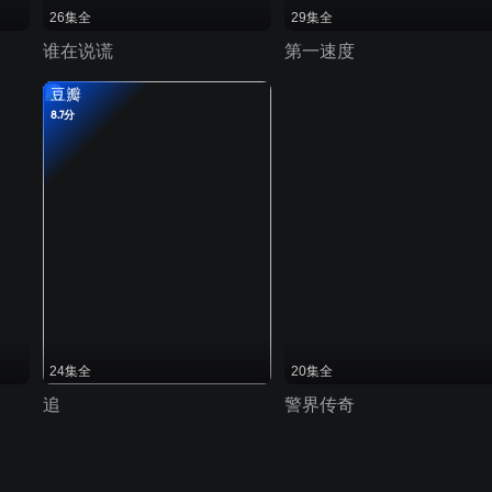
26集全
29集全
谁在说谎
第一速度
豆瓣
8.7分
24集全
20集全
追
警界传奇