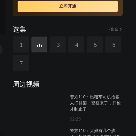
立即开通
选集
7集全
1
3
4
5
6
7
周边视频
警方110：出租车司机抢客
人打群架，警察来了，开枪
才制止了！
02:29
警方110：大娘有几个孩