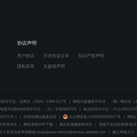
协议声明
用户协议
历史协议文本
知识产权声明
隐私政策
反盗链声明
营许可证：京网文（2024）0368-017号
网络出版服务许可证：（署）网出证（京
电视节目制作经营许可证：（京）字第00670号
食品经营许可证：JY1110812297
50721号-1
经营性网站备案信息
京公网安备11000002000017号
网络1
息举报专区
网络举报APP下载
暴恐音视频举报专区
违规不良信息举报:电话40081
人有害信息举报邮箱:youkujubao-minors@service.alibaba.com
廉正举报入口