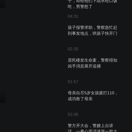
子，却给他们下跪求给口饭
吃，男警怒了
04:31
孩子报警求助，警察急忙赶
到事发地点，哄孩子快开门
02:35
居民楼发生命案，警察得知
凶手消息展开追捕
01:57
母亲自尽5岁女孩拨打110，
成功救了母亲
02:06
警方开大会，警嫂上台讲
话，一番心里话讲哭一群大