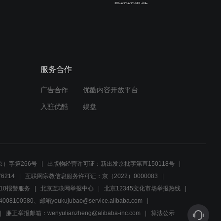
后妈妈得救
04:41
警察赶着救人半路车胎爆
了，小伙忘记充备胎气男警
揪小伙衣领发飙
服务合作
03:20
广告合作
优酷内容开放平台
老人生了六个儿子，年级大
了没一个要他，大冬天推她
入驻优酷
娱盘
到马路上！
03:25
男子车被撞了气的下车暴打
小伙，警察赶来处理却遭男
）字第266号
出版物经营许可证：新出发京批字第直150118号
子言语侮辱
6214
互联网宗教信息服务许可证：京（2022）0000083
02:37
10报警服务
北京互联网举报中心
北京12345文化市场举报热线
00580、邮箱youkujubao@service.alibaba.com
警察救了想自杀的大娘，犯
廉正举报邮箱：wenyulianzheng@alibaba-inc.com
算法公示
人在一旁多嘴，警察：闭上