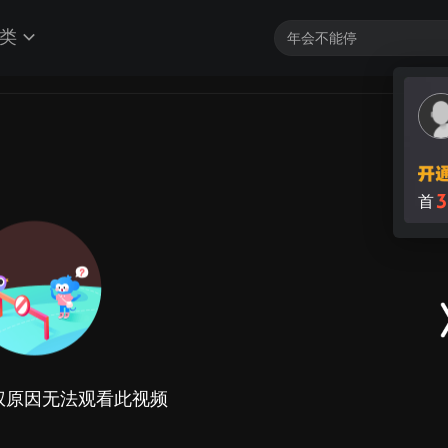
类
3
首
权原因无法观看此视频