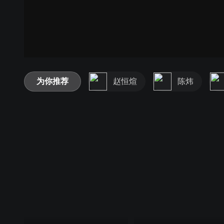
为你推荐
赵恒煊
陈炜