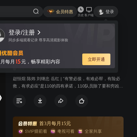
会员特惠
登录
历史
客户端
登录/注册
视频
讨论
41
同步多端观看记录 尊享高清观影体验
警方110
简介
立即开通
15
月每月
元，畅享精彩内容
307
金鹰奖
都市
刑侦
情感
赵恒煊 陈炜 刘继忠 岳红 | “有警必接，有难必帮，有险必
救，有求必应”是110的四有承诺，110队员除了要和穷凶极
恶的犯罪分子做斗争外，还要服务于群众的各种各样的救
助要求。迅速出警抓获持刀劫持人质的犯罪嫌疑人；救助
因家庭问题而跳水的老太太，并给她不孝的儿女做思想工
作；勇猛地追捕持枪并携带炸药的抢劫出租汽车的歹
徒……
首3月每月15元