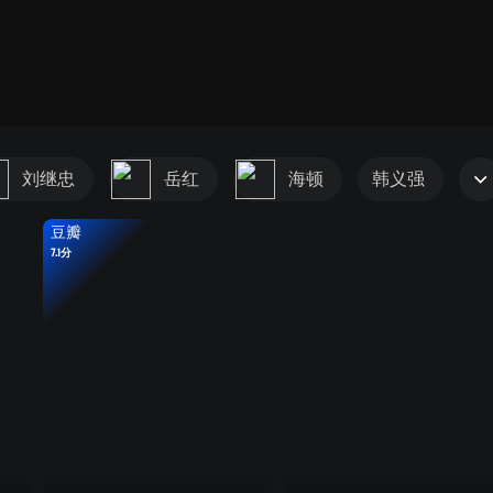
刘继忠
岳红
海顿
韩义强
豆瓣
7.1分