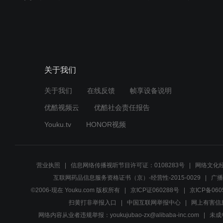
关于我们
关于我们
在线反馈
帧享设备说明
优酷视频云
优酷社会责任报告
Youku.tv
HONOR视频
营业执照
信息网络传播视听节目许可证：0108283号
网络文化经
互联网药品信息服务资格证书（京）-经营性-2015-0029
广播
©2006-现在 Youku.com 版权所有
京ICP证060288号
京ICP备060
扫黄打非举报入口
中国互联网举报中心
网上有害信
网络内容从业者违规举报：youkujubao-zx@alibaba-inc.com
未成年