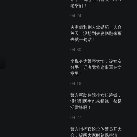
老爷们！
04:24
夫妻俩和别人拿错药，人命
关天，没想到夫妻俩翻来覆
去就一句话！
04:30
李悦身为警察太忙，被女友
分手，记者竟将这事写在文
章里！
04:18
警方帮助住院小女孩筹钱，
没想到医生也来捐钱，都是
活雷锋啊！
04:27
警方指挥官给全体警员开大
会，提醒大家时刻保持清